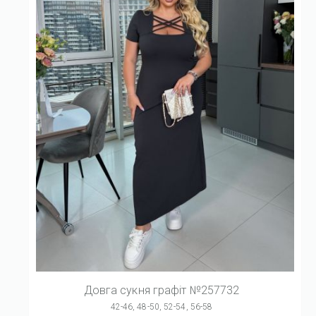
Довга сукня графіт №257732
42-46, 48-50, 52-54, 56-58