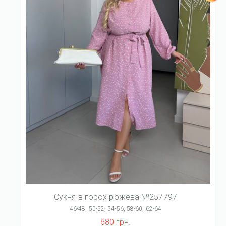
Сукня в горох рожева №257797
46-48, 50-52, 54-56, 58-60, 62-64
680 грн.