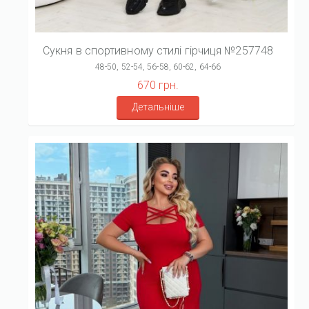
Сукня в спортивному стилі гірчиця №257748
48-50, 52-54, 56-58, 60-62, 64-66
670 грн.
Детальніше