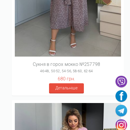
Сукня в горох мокко №257798
46-48, 50-52, 54-56, 58-60, 62-64
680 грн.
Детальніше