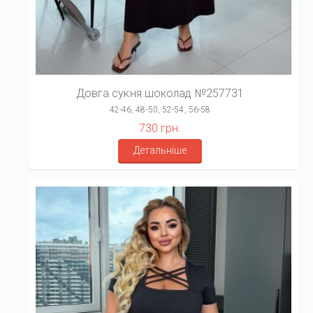
Довга сукня шоколад №257731
42-46, 48-50, 52-54, 56-58
730 грн.
Детальніше