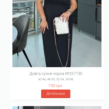
Довга сукня чорна №257730
42-46, 48-50, 52-54, 56-58
730 грн.
Детальніше