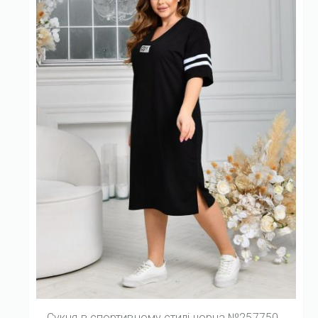
Сукня в спортивному стилі чорна №257750