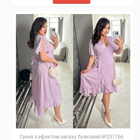
Сукня з ефектом запаху бузковий №257766