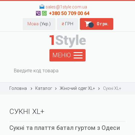
sales@1style.com.ua
+380 50 709 00 64
Мова
(Укр.)
₴
ГРН
0 грн.
МЕНЮ
Головна
Каталог
Жіночий одяг XL+
Сукні XL+
СУКНІ XL+
Сукні та плаття батал гуртом з Одеси