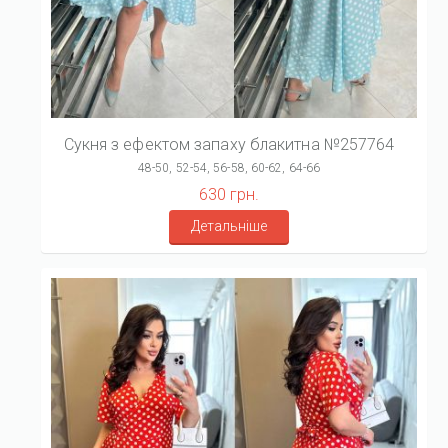
Сукня з ефектом запаху блакитна №257764
48-50, 52-54, 56-58, 60-62, 64-66
630 грн.
Детальніше