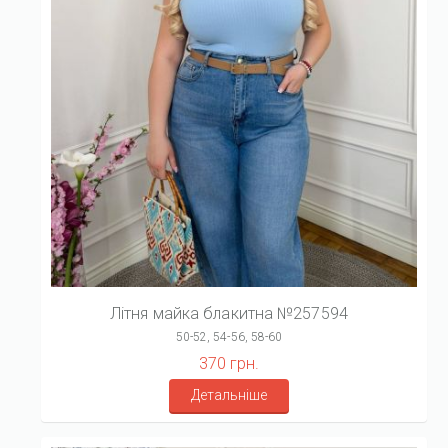
Літня майка блакитна №257594
50-52, 54-56, 58-60
370 грн.
Детальніше