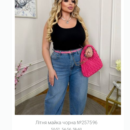
Літня майка чорна №257596
50-52, 54-56, 58-60