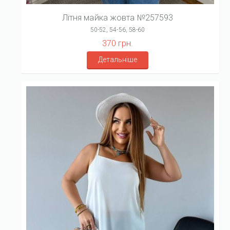
Літня майка жовта №257593
50-52, 54-56, 58-60
370 грн.
Детальніше