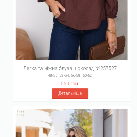
Легка та ніжна блуза шоколад №257527
48-50, 52-54, 56-58, 60-62
550 грн.
Детальніше