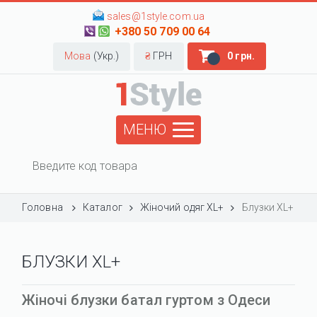
sales@1style.com.ua
+380 50 709 00 64
Мова
(Укр.)
₴
ГРН
0 грн.
МЕНЮ
Головна
Каталог
Жіночий одяг XL+
Блузки XL+
БЛУЗКИ XL+
Жіночі блузки батал гуртом з Одеси