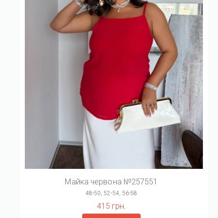
Майка червона №257551
48-50, 52-54, 56-58
415 грн.