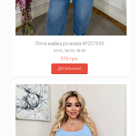
Літня майка рожева №257595
50-52, 54-56, 58-60
370 грн.
Детальніше