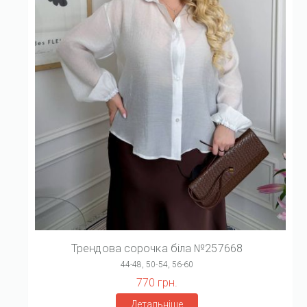
Трендова сорочка біла №257668
44-48, 50-54, 56-60
770 грн.
Детальніше