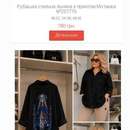
Рубашка стильна льняна з принтом Мотанка
№257776
48-52, 54-58, 60-62
780 грн.
Детальніше