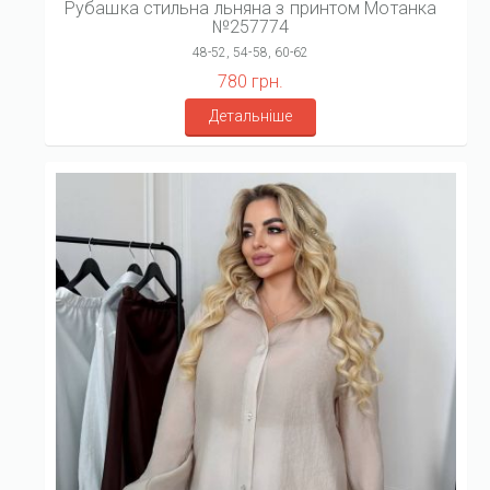
Рубашка стильна льняна з принтом Мотанка
№257774
48-52, 54-58, 60-62
780 грн.
Детальніше