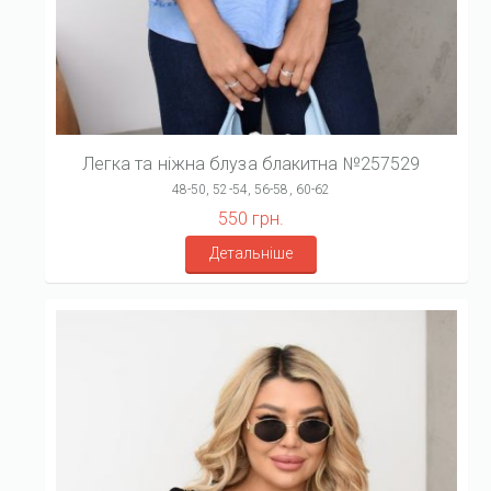
Легка та ніжна блуза блакитна №257529
48-50, 52-54, 56-58, 60-62
550 грн.
Детальніше