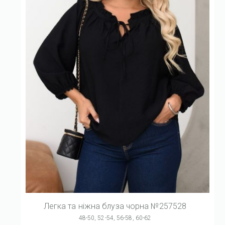
Легка та ніжна блуза чорна №257528
48-50, 52-54, 56-58, 60-62