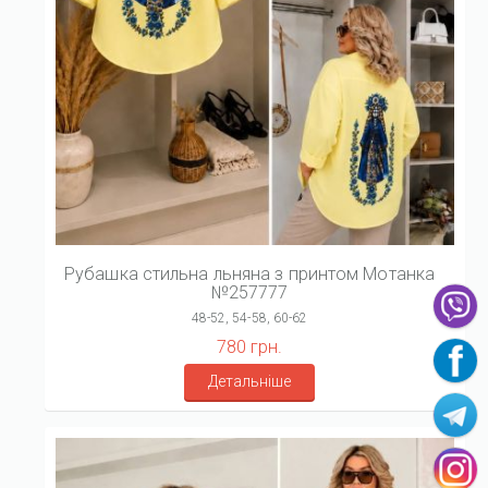
Рубашка стильна льняна з принтом Мотанка
№257777
48-52, 54-58, 60-62
780 грн.
Детальніше