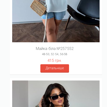
Майка біла №257552
48-50, 52-54, 56-58
415 грн.
Детальніше