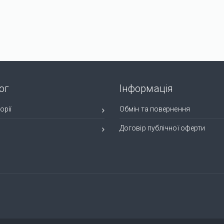
ог
Інформація
орії
Обмін та повернення
и
Договір публічної оферти