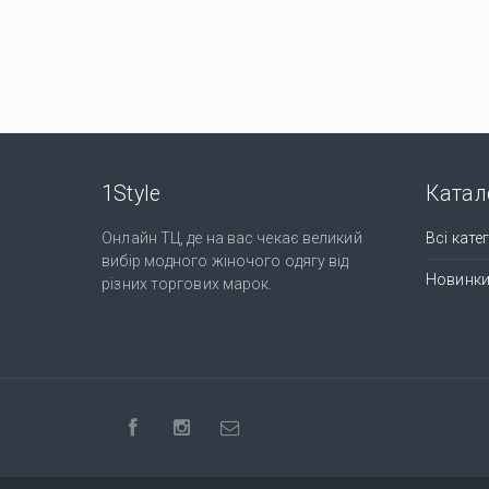
1Style
Катал
Онлайн ТЦ, де на вас чекає великий
Всі катег
вибір модного жіночого одягу від
Новинк
різних торгових марок.