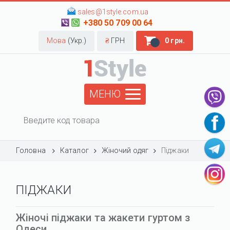
sales@1style.com.ua
+380 50 709 00 64
Мова
(Укр.)
₴
ГРН
0 грн.
МЕНЮ
Головна
Каталог
Жіночий одяг
Піджаки
ПІДЖАКИ
Жіночі піджаки та жакети гуртом з
Одеси