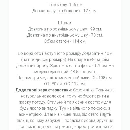
По подолу- 156 см.
Довжина вуглів бокових - 127 см.
Штани:
Довжина по зовнішньому шву - 99 см.
Довжина по внутрішньому шву - 73 см.
Об'єм стегон - 114 см.
До кожного наступного розміру додавати + 4см
(на поодинокі розміри). На спарені +8см,крім
довжини виробу. Зріст моделі на фото - 170см. На
моделі одягнений: 48-50 розмір.
Параметри моделі на момент зйомки: ОГ: 108 см.
ОТ: 80 см. ОС: 112 см.
Додаткові характеристики:
Сезон літо. Тканина з
натуральних волокон - тому не буде парити в
жарку погоду. Стильний та якісний костюм для
будь якого випадку. Туніка вільного покрою, з
асиметрією. Штани з кишенями, від стегон ідуть
вільні, до низу завужені. посадка висока, зручний
шов сидіння, пояс на резинці - простроченний на