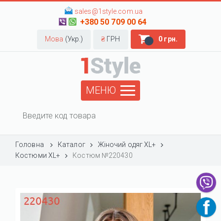
sales@1style.com.ua
+380 50 709 00 64
Мова
(Укр.)
₴
ГРН
0 грн.
МЕНЮ
Головна
Каталог
Жіночий одяг XL+
Костюми XL+
Костюм №220430