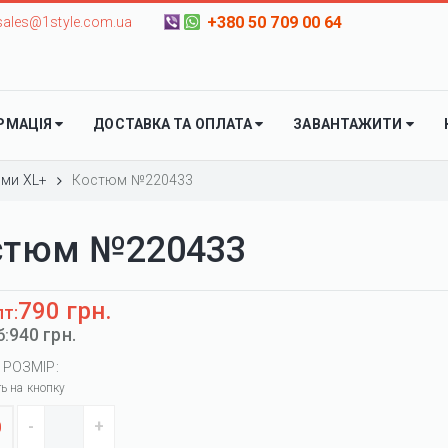
+380 50 709 00 64
sales@1style.com.ua
РМАЦІЯ
ДОСТАВКА ТА ОПЛАТА
ЗАВАНТАЖИТИ
ми XL+
Костюм №220433
стюм №220433
790 грн.
пт:
940 грн.
б:
 РОЗМІР:
ть на кнопку
0