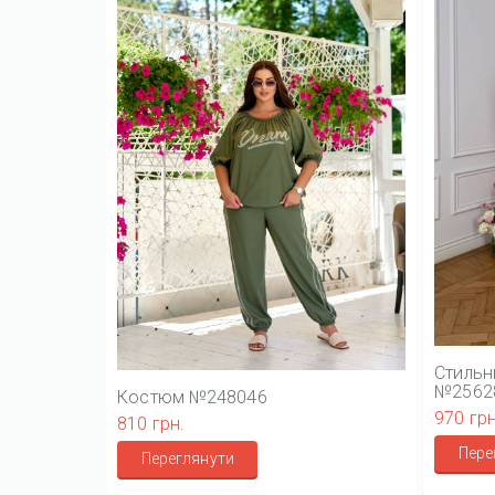
Стильн
№2562
Костюм №248046
970 грн
810 грн.
Пере
Переглянути