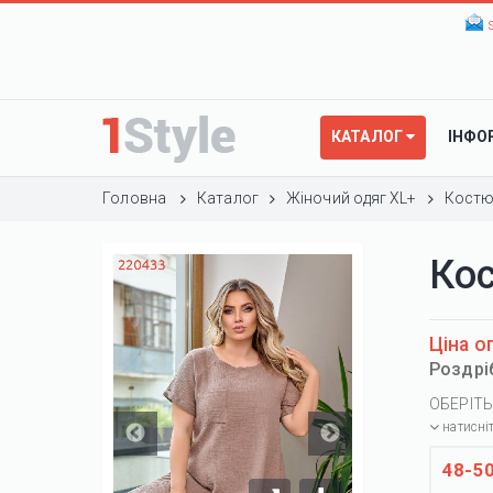
КАТАЛОГ
ІНФО
Головна
Каталог
Жіночий одяг XL+
Костю
Ко
Ціна о
Роздрі
ОБЕРІТЬ
натисні
48-5