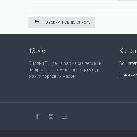
Повернутись до списку
1Style
Катал
Онлайн ТЦ, де на вас чекає великий
Всі катег
вибір модного жіночого одягу від
Новинк
різних торгових марок.