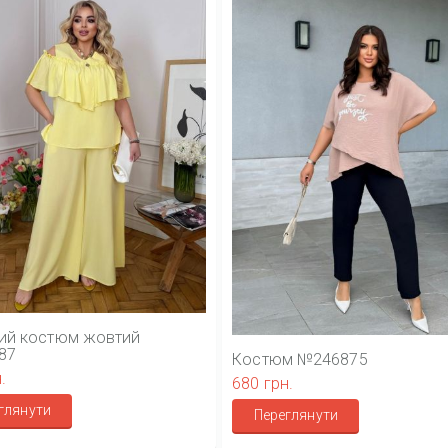
ий костюм жовтий
87
Костюм №246875
.
680 грн.
глянути
Переглянути