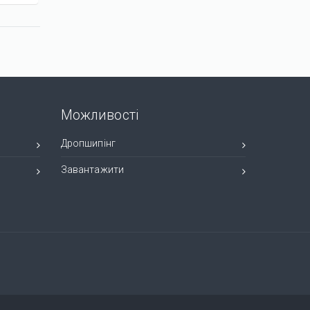
Переглянути
Переглян
Можливості
Дропшипінг
Завантажити