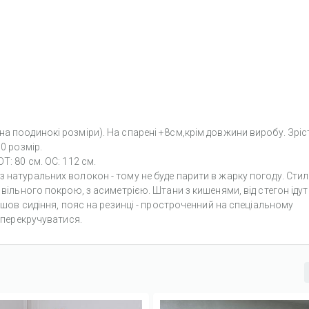
а поодинокі розміри). На спарені +8см,крім довжини виробу. Зріс
0 розмір.
Т: 80 см. ОС: 112 см.
 з натуральних волокон - тому не буде парити в жарку погоду. Сти
 вільного покрою, з асиметрією. Штани з кишенями, від стегон ідут
й шов сидіння, пояс на резинці - простроченний на спеціальному
е перекручуватися.