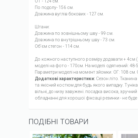
ОТ - 124 см.
По подолу- 156 см.
Довжина вуглів бокових - 127 см.
Штани:
Довжина по зовнішньому шву - 99 см.
Довжина по внутрішньому шву - 73 см.
Об'єм стегон - 114 см.
До кожного наступного розміру додавати + 4см (н
моделі на фото - 170см. На моделі одягнений: 48-5
Параметри моделі на момент зйомки: ОГ: 108 см. О
Додаткові характеристики:
Сезон літо. Тканина
та якісний костюм для будь якого випадку. Туніка
вільні, до низу завужені. посадка висока, зручни
обладнанні для хорошої фіксаціі резинки - не буд
ПОДІБНІ ТОВАРИ