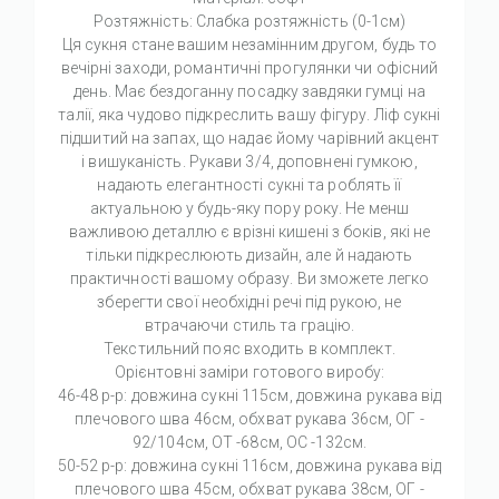
Розтяжність: Слабка розтяжність (0-1см)
Ця сукня стане вашим незамінним другом, будь то
вечірні заходи, романтичні прогулянки чи офісний
день. Має бездоганну посадку завдяки гумці на
талії, яка чудово підкреслить вашу фігуру. Ліф сукні
підшитий на запах, що надає йому чарівний акцент
і вишуканість. Рукави 3/4, доповнені гумкою,
надають елегантності сукні та роблять її
актуальною у будь-яку пору року. Не менш
важливою деталлю є врізні кишені з боків, які не
тільки підкреслюють дизайн, але й надають
практичності вашому образу. Ви зможете легко
зберегти свої необхідні речі під рукою, не
втрачаючи стиль та грацію.
Текстильний пояс входить в комплект.
Орієнтовні заміри готового виробу:
46-48 р-р: довжина сукні 115см, довжина рукава від
плечового шва 46см, обхват рукава 36см, ОГ -
92/104см, ОТ -68см, OC -132см.
50-52 р-р: довжина сукні 116см, довжина рукава від
плечового шва 45см, обхват рукава 38см, ОГ -