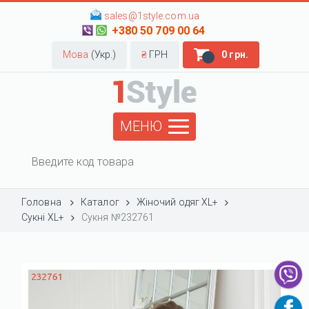
sales@1style.com.ua
+380 50 709 00 64
Мова
(Укр.)
₴
ГРН
0 грн.
МЕНЮ
Головна
Каталог
Жіночий одяг XL+
Сукні XL+
Сукня №232761