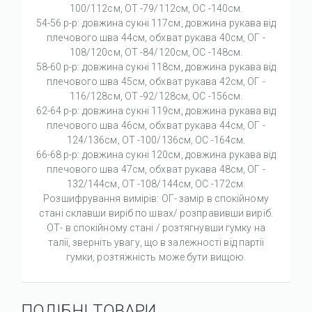
100/112см, ОТ -79/112см, OC -140см.
54-56 р-р: довжина сукні 117см, довжина рукава від
плечового шва 44см, обхват рукава 40см, ОГ -
108/120см, ОТ -84/120см, OC -148см.
58-60 р-р: довжина сукні 118см, довжина рукава від
плечового шва 45см, обхват рукава 42см, ОГ -
116/128см, ОТ -92/128см, OC -156см.
62-64 р-р: довжина сукні 119см, довжина рукава від
плечового шва 46см, обхват рукава 44см, ОГ -
124/136см, ОТ -100/136см, OC -164см.
66-68 р-р: довжина сукні 120см, довжина рукава від
плечового шва 47см, обхват рукава 48см, ОГ -
132/144см, ОТ -108/144см, OC -172см.
Розшифрування вимірів: ОГ- замір в спокійному
стані склавши виріб по швах/ розправивши виріб.
ОТ- в спокійному стані / розтягнувши гумку на
талії, зверніть увагу, що в залежності від партії
гумки, розтяжність може бути вищою.
ПОДІБНІ ТОВАРИ