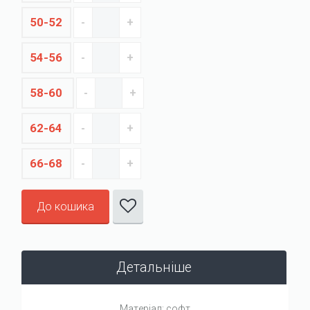
50-52
54-56
58-60
62-64
66-68
До кошика
Детальніше
Матеріал: софт