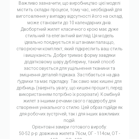
Важливо зазначити, що виробництво цієї моделі
містить складні процеси, тому час, необхідний для
виготовлення у випадку відсутності його на складі,
може становити до 10 календарних днів.
Двобортний жилет класичного крою має дуже
стильний та елегантний вигляд. Ця модель
ідеально поєднується зі штанами палаццо,
створюючи комплект, який підкреслить ваш стиль
і вишуканість. Добре тримає форму завдяки
додатковому шару дублерину, такий спосіб
застосовується для ущільнення тканини та
зміцнення деталей піджака. Застібається на два
ґудзики та має підкладку. Так само має кишені для
дрібниць (зверніть увагу, що кишені прошиті, перед
використанням потрібно їх розрізати). Комбінуй
жилет з іншими речами свого гардеробу для
створення унікального стилю. Цей образ підійде як
для робочих зустрічей, так і для інших важливих
подій.
Орієнтовні заміри готового виробу:
50-52 р-р: довжина жилета 76см, ОГ - 114см, ОТ -