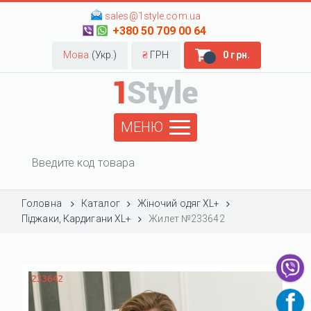
sales@1style.com.ua
+380 50 709 00 64
Мова
(Укр.)
₴
ГРН
0 грн.
МЕНЮ
Головна
Каталог
Жіночий одяг XL+
Піджаки, Кардигани XL+
Жилет №233642