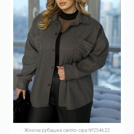
Жіноча рубашка світло-сіра №254622