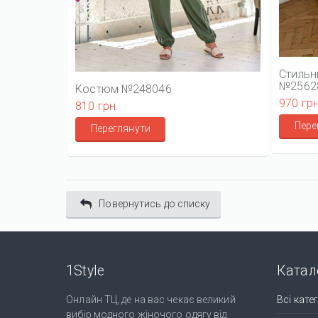
Стильн
№2562
Костюм №248046
970 грн
810 грн.
Пере
Переглянути
Повернутись до списку
1Style
Катал
Онлайн ТЦ, де на вас чекає великий
Всі катег
вибір модного жіночого одягу від