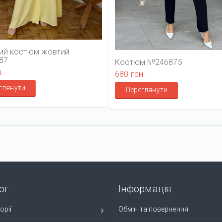
ий костюм жовтий
87
Костюм №246875
.
680 грн.
глянути
Переглянути
ог
Інформація
орії
Обмін та повернення