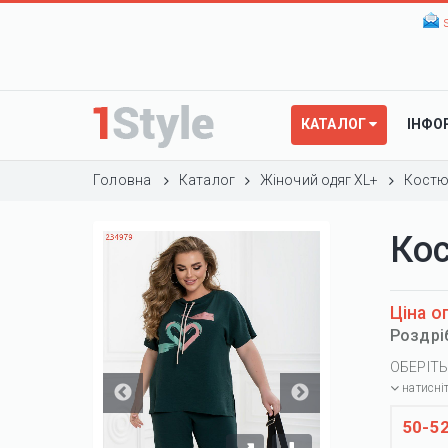
КАТАЛОГ
ІНФО
Головна
Каталог
Жіночий одяг XL+
Костю
Ко
Ціна о
Роздрі
ОБЕРІТЬ
натисні
50-5