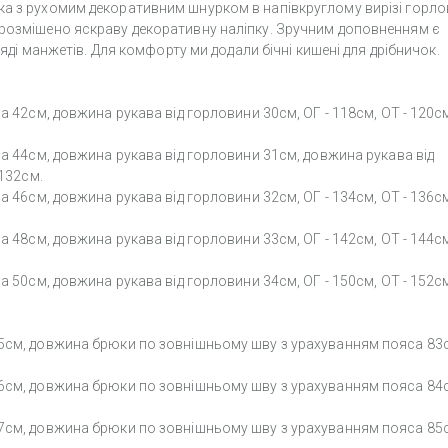
ка з рухомим декоративним шнурком в напівкруглому вирізі горло
 розмішено яскраву декоративну наліпку. Зручним доповненням є
ляді манжетів. Для комфорту ми додали бічні кишені для дрібничок.
а 42см, довжина рукава від горловини 30см, ОГ - 118см, ОТ - 120см
ва 44см, довжина рукава від горловини 31см, довжина рукава від
 132см.
а 46см, довжина рукава від горловини 32см, ОГ - 134см, ОТ - 136см
а 48см, довжина рукава від горловини 33см, ОГ - 142см, ОТ - 144см
а 50см, довжина рукава від горловини 34см, ОГ - 150см, ОТ - 152см
55см, довжина брюки по зовнішньому шву з урахуванням пояса 83
56см, довжина брюки по зовнішньому шву з урахуванням пояса 84
57см, довжина брюки по зовнішньому шву з урахуванням пояса 85