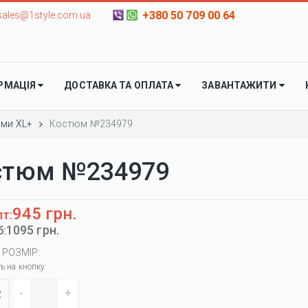
+380 50 709 00 64
sales@1style.com.ua
РМАЦІЯ
ДОСТАВКА ТА ОПЛАТА
ЗАВАНТАЖИТИ
ми XL+
Костюм №234979
стюм №234979
945 грн.
пт:
1095 грн.
б:
 РОЗМІР:
ть на кнопку
2