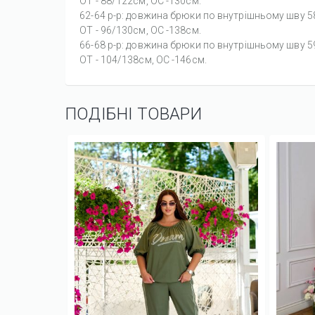
ОТ - 88/122см, OC -130см.
62-64 р-р: довжина брюки по внутрішньому шву 
ОТ - 96/130см, OC -138см.
66-68 р-р: довжина брюки по внутрішньому шву 
ОТ - 104/138см, OC -146см.
ПОДІБНІ ТОВАРИ