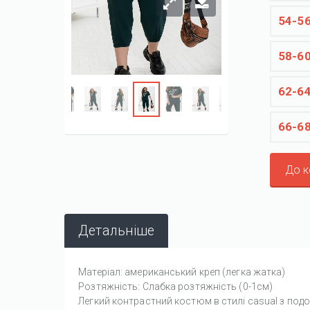
54-5
58-6
62-6
66-6
До 
Детальніше
Матеріал: американський креп (легка жатка)
Розтяжність: Слабка розтяжність (0-1см)
Легкий контрастний костюм в стилі casual з по