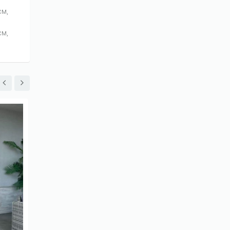
см,
см,