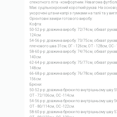
спекотного літа - комфортним. Невагома футбол
Має суцільнокроєний короткий рукав. На основі
укорочені штани-капрі з гумками на талії та у виг
Орієнтовні заміри готового виробу:
Кофта:
50-52 р-р: довжина виробу: 72/74см, обхват рукав
124см.
54-56 р-р: довжина виробу: 73/75см, обхват рука
плечового шва 31см, ОГ - 126см, ОТ - 128см, OC -
58-60 р-р: довжина виробу: 74/76см, обхват рукав
140см.
62-64 р-р: довжина виробу: 75/77см, обхват рукав
148см.
66-68 р-р: довжина виробу: 76/78см, обхват рукав
156см.
Брюки:
50-52 р-р: довжина брюки по внутрішньому шву 
ОТ - 72/106см, OC -114см.
54-56 р-р: довжина брюки по внутрішньому шву 
ОТ - 80/114см, OC -122см.
58-60 р-р: довжина брюки по внутрішньому шву 