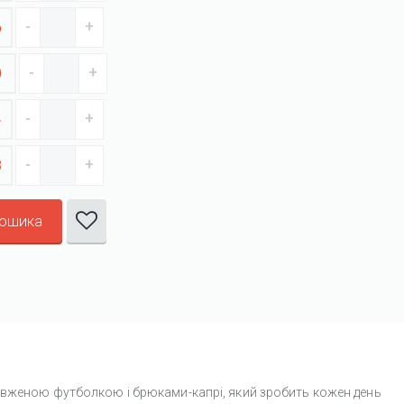
6
0
4
8
кошика
довженою футболкою і брюками-капрі, який зробить кожен день