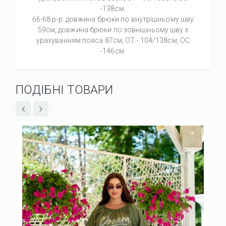
-138см.
66-68 р-р: довжина брюки по внутрішньому шву
59см, довжина брюки по зовнішньому шву з
урахуванням пояса 87см, ОТ - 104/138см, OC
-146см.
ПОДІБНІ ТОВАРИ