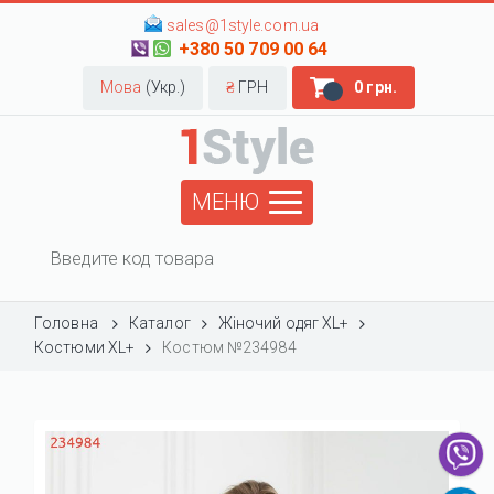
sales@1style.com.ua
+380 50 709 00 64
Мова
(Укр.)
₴
ГРН
0 грн.
МЕНЮ
Головна
Каталог
Жіночий одяг XL+
Костюми XL+
Костюм №234984