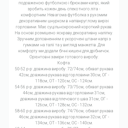
подовженою футболкою і брюками-капрі, який
зробить кожен день спекотного літа -
комфортним. Невагома футболка з рухомим
декоративним шнурком в напівкруглому вирізі
горловини. Має суцільнокроєний короткий рукав.
На основі розмішено яскраву декоративну наліпку.
Зручним доповненням є укорочені штани-капрі з
гумками на талії та у вигляді манжетів. Для
комфорту ми додали бічні кишені для дрібничок.
Орієнтовні заміри готового виробу:
Кофта:
50-52 р-р: довжина виробу: 72/74см, обхват рукава
42см, довжина рукава від горловини 30см, ОГ -
118см, ОТ - 120см, OC - 124см.
54-56 р-р: довжина виробу: 73/75см, обхват рукава
44см, довжина рукава від горловини 31см,
довжина рукава від плечового шва 31см, ОГ -
126см, ОТ - 128см, OC - 132см.
58-60 р-р: довжина виробу: 74/76см, обхват рукава
46см, довжина рукава від горловини 32см, ОГ -
134см, ОТ - 136см, OC - 140см.