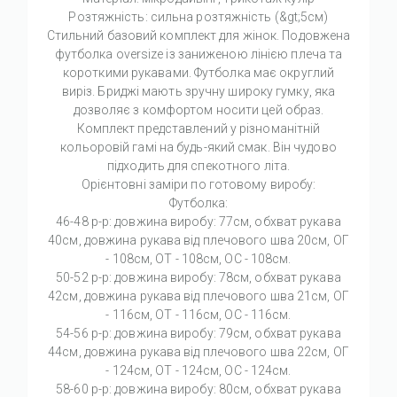
Розтяжність: сильна розтяжність (&gt;5см)
Стильний базовий комплект для жінок. Подовжена
футболка oversize із заниженою лінією плеча та
короткими рукавами. Футболка має округлий
виріз. Бриджі мають зручну широку гумку, яка
дозволяє з комфортом носити цей образ.
Комплект представлений у різноманітній
кольоровій гамі на будь-який смак. Він чудово
підходить для спекотного літа.
Орієнтовні заміри по готовому виробу:
Футболка:
46-48 р-р: довжина виробу: 77см, обхват рукава
40см, довжина рукава від плечового шва 20см, ОГ
- 108см, ОТ - 108см, ОС - 108см.
50-52 р-р: довжина виробу: 78см, обхват рукава
42см, довжина рукава від плечового шва 21см, ОГ
- 116см, ОТ - 116см, ОС - 116см.
54-56 р-р: довжина виробу: 79см, обхват рукава
44см, довжина рукава від плечового шва 22см, ОГ
- 124см, ОТ - 124см, ОС - 124см.
58-60 р-р: довжина виробу: 80см, обхват рукава