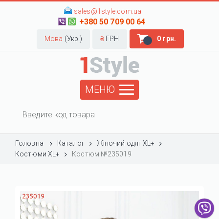
sales@1style.com.ua
+380 50 709 00 64
Мова
(Укр.)
₴
ГРН
0 грн.
МЕНЮ
Головна
Каталог
Жіночий одяг XL+
Костюми XL+
Костюм №235019