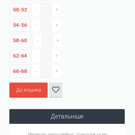
50-52
54-56
58-60
62-64
66-68
До кошика
Детальніше
Матеріал: мікродайвінг, трикотаж кулір