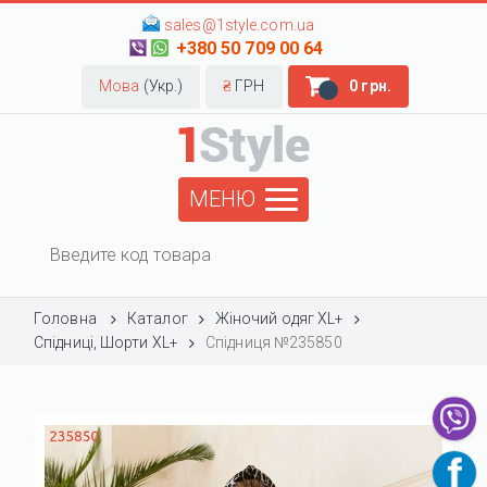
sales@1style.com.ua
+380 50 709 00 64
Мова
(Укр.)
₴
ГРН
0 грн.
МЕНЮ
Головна
Каталог
Жіночий одяг XL+
Спідниці, Шорти XL+
Спідниця №235850