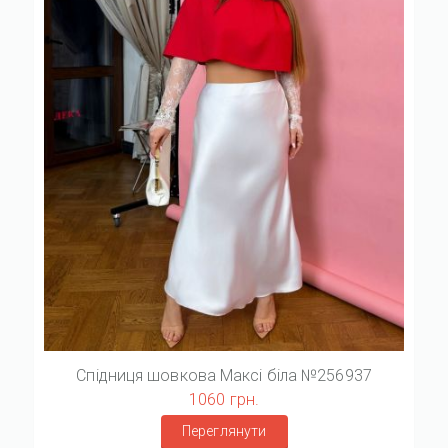
Спідниця шовкова Максі біла №256937
1060 грн.
Переглянути