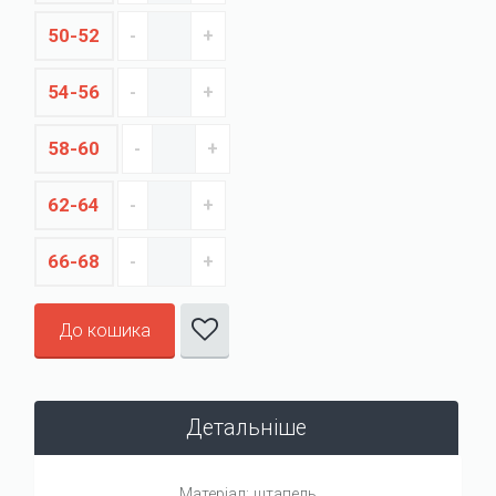
50-52
54-56
58-60
62-64
66-68
До кошика
Детальніше
Матеріал: штапель