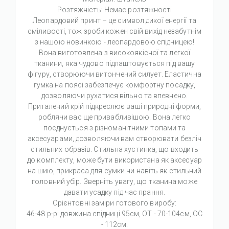
Розтяжність: Немає розтяжності
Леопардовий принт – це символ дикої енергії та
сміливості, тож зроби кожен свій вихід незабутнім
з нашою новинкою - леопардовою спідницею!
Вона виготовлена з високоякісної та легкої
тканини, яка чудово підлаштовується під вашу
фігуру, створюючи витончений силует. Еластична
гумка на поясі забезпечує комфортну посадку,
дозволяючи рухатися вільно та впевнено.
Приталений крій підкреслює ваші природні форми,
роблячи вас ще привабливішою. Вона легко
поєднується з різноманітними топами та
аксесуарами, дозволяючи вам створювати безліч
стильних образів. Стильна хустинка, що входить
до комплекту, може бути використана як аксесуар
на шию, прикраса для сумки чи навіть як стильний
головний убір. Зверніть увагу, що тканина може
давати усадку під час прання.
Орієнтовні заміри готового виробу:
46-48 р-р: довжина спідниці 95см, ОТ - 70-104см, OC
- 112см.