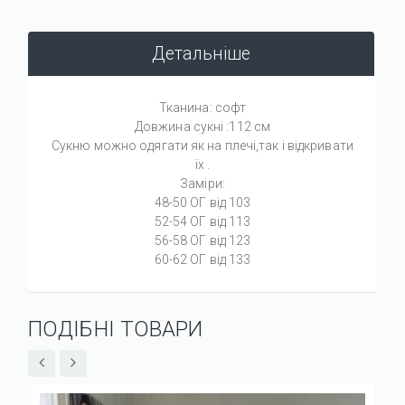
Детальніше
Тканина: софт
Довжина сукні :112 см
Сукню можно одягати як на плечі,так і відкривати
їх .
Заміри:
48-50 ОГ від 103
52-54 ОГ від 113
56-58 ОГ від 123
60-62 ОГ від 133
ПОДІБНІ ТОВАРИ