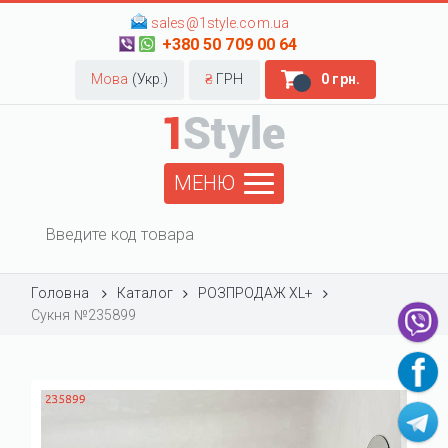
sales@1style.com.ua
+380 50 709 00 64
Мова
(Укр.)
₴
ГРН
0 грн.
МЕНЮ
Головна
Каталог
РОЗПРОДАЖ XL+
Сукня №235899