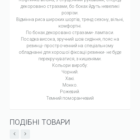
декоровано стразами, бо боках йдуть невеликі
розрізи.
Відмінна риса широких шортів, тренд сезону, вільні,
комфортні.
По боках декоровано стразами- лампаси.
Посадка висока, зручний шов сидіння, пояс на
резинці- простроченний на спеціальному
обладнанні для хорошої фіксаціі резинки- не буде
перекручуватися, з кишенями.
Кольори виробу:
Чорний.
Хакі.
Мокко.
Рожевий.
Темний поморанчевий
ПОДІБНІ ТОВАРИ