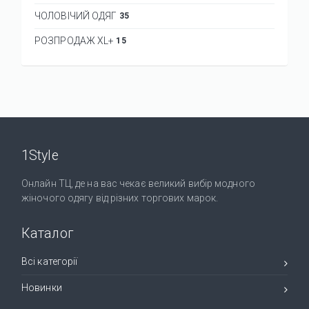
ЧОЛОВІЧИЙ ОДЯГ
35
РОЗПРОДАЖ XL+
15
1Style
Онлайн ТЦ, де на вас чекає великий вибір модного
жіночого одягу від різних торгових марок.
Каталог
Всі категорії
Новинки