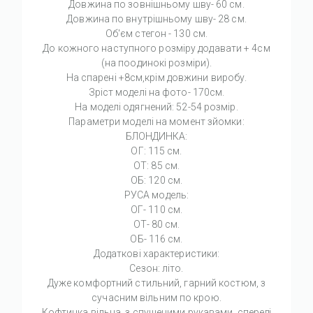
Довжина по зовнішньому шву- 60 см.
Довжина по внутрішньому шву- 28 см.
Об'єм стегон - 130 см.
До кожного наступного розміру додавати + 4см
(на поодинокі розміри).
На спарені +8см,крім довжини виробу.
Зріст моделі на фото- 170см.
На моделі одягнений: 52-54 розмір.
Параметри моделі на момент зйомки:
БЛОНДИНКА:
ОГ: 115 см.
ОТ: 85 см.
ОБ: 120 см.
РУСА модель:
ОГ- 110 см.
ОТ- 80 см.
ОБ- 116 см.
Додаткові характеристики:
Сезон: літо.
Дуже комфортний стильний, гарний костюм, з
сучасним вільним по крою.
Кофтинка вільна, з спущеними рукавами, спереді