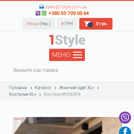
sales@1style.com.ua
+380 50 709 00 64
Мова
(Укр.)
₴
ГРН
0 грн.
МЕНЮ
Головна
Каталог
Жіночий одяг XL+
Костюми XL+
Костюм №236059