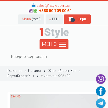
sales@1style.com.ua
+380 50 709 00 64
Мова
(Укр.)
₴
ГРН
0 грн.
МЕНЮ
Головна
Каталог
Жіночий одяг XL+
Верхній одяг XL+
Жилетка №236403