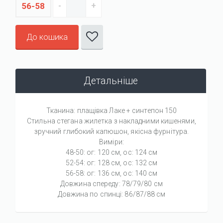
56-58
До кошика
Детальніше
Тканина: плащівка Лаке + синтепон 150
Стильна стегана жилетка з накладними кишенями,
зручний глибокий капюшон, якісна фурнітура.
Виміри:
48-50: ог: 120 см, ос: 124 см
52-54: ог: 128 см, ос: 132 см
56-58: ог: 136 см, ос: 140 см
Довжина спереду: 78/79/80 см
Довжина по спинці: 86/87/88 см