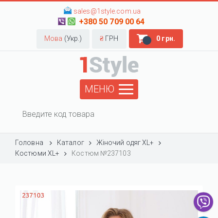
sales@1style.com.ua
+380 50 709 00 64
Мова
(Укр.)
₴
ГРН
0 грн.
МЕНЮ
Головна
Каталог
Жіночий одяг XL+
Костюми XL+
Костюм №237103