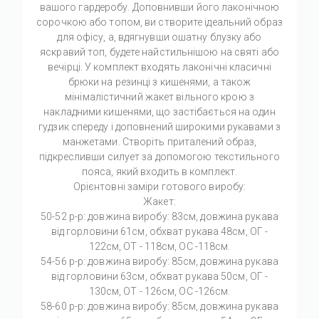
вашого гардеробу. Доповнивши його лаконічною
сорочкою або топом, ви створите ідеальний образ
для офісу, а, вдягнувши ошатну блузку або
яскравий топ, будете найстильнішою на святі або
вечірці. У комплект входять лаконічні класичні
брюки на резинці з кишенями, а також
мінімалістичний жакет вільного крою з
накладними кишенями, що застібається на один
гудзик спереду і доповнений широкими рукавами з
манжетами. Створіть приталений образ,
підкресливши силует за допомогою текстильного
пояса, який входить в комплект.
Орієнтовні заміри готового виробу:
Жакет:
50-52 р-р: довжина виробу: 83см, довжина рукава
від горловини 61см, обхват рукава 48см, ОГ -
122см, ОТ - 118см, ОС -118см.
54-56 р-р: довжина виробу: 85см, довжина рукава
від горловини 63см, обхват рукава 50см, ОГ -
130см, ОТ - 126см, ОС -126см.
58-60 р-р: довжина виробу: 85см, довжина рукава