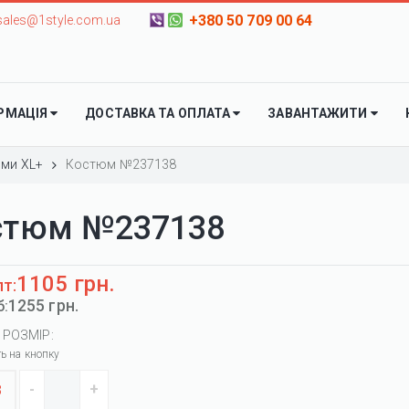
+380 50 709 00 64
sales@1style.com.ua
РМАЦІЯ
ДОСТАВКА ТА ОПЛАТА
ЗАВАНТАЖИТИ
ми XL+
Костюм №237138
стюм №237138
1105 грн.
пт:
1255 грн.
б:
 РОЗМІР:
ть на кнопку
8