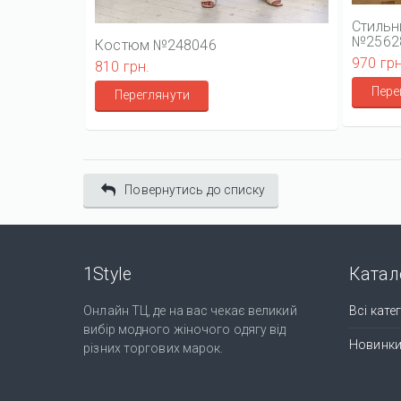
Стильн
№2562
Костюм №248046
970 грн
810 грн.
Пере
Переглянути
Повернутись до списку
1Style
Катал
Онлайн ТЦ, де на вас чекає великий
Всі катег
вибір модного жіночого одягу від
Новинк
різних торгових марок.