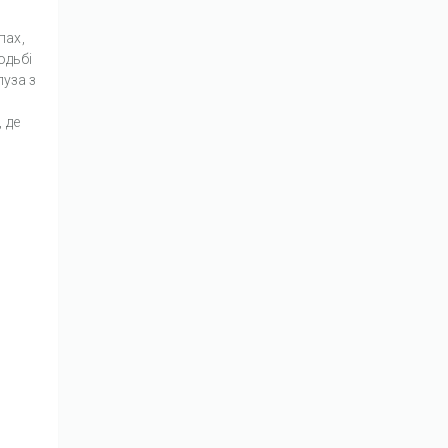
пах,
одьбі
луза з
 де