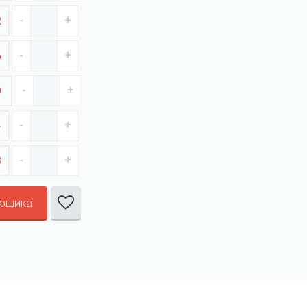
2
6
0
4
8
кошика