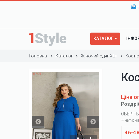
КАТАЛОГ
ІНФО
Головна
Каталог
Жіночий одяг XL+
Костю
Ко
Ціна о
Роздрі
ОБЕРІТЬ
натисні
46-4