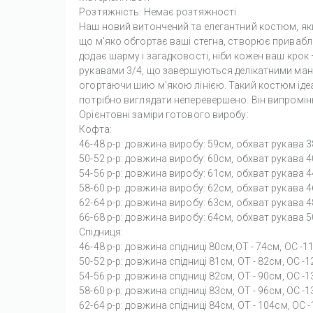
Розтяжність: Немає розтяжності
Наш новий витончений та елегантний костюм, який
що м'яко обгортає ваші стегна, створює приваблив
додає шарму і загадковості, ніби кожен ваш крок 
рукавами 3/4, що завершуються делікатними манж
огортаючи шию м'якою лінією. Такий костюм ідеаль
потрібно виглядати неперевершено. Він випроміню
Орієнтовні заміри готового виробу:
Кофта:
46-48 р-р: довжина виробу: 59см, обхват рукава 3
50-52 р-р: довжина виробу: 60см, обхват рукава 4
54-56 р-р: довжина виробу: 61см, обхват рукава 4
58-60 р-р: довжина виробу: 62см, обхват рукава 4
62-64 р-р: довжина виробу: 63см, обхват рукава 4
66-68 р-р: довжина виробу: 64см, обхват рукава 5
Спідниця:
46-48 р-р: довжина спідниці 80см,ОТ - 74см, OC -1
50-52 р-р: довжина спідниці 81см, ОТ - 82см, OC -
54-56 р-р: довжина спідниці 82см, ОТ - 90см, OC -
58-60 р-р: довжина спідниці 83см, ОТ - 96см, OC -
62-64 р-р: довжина спідниці 84см, ОТ - 104см, OC 