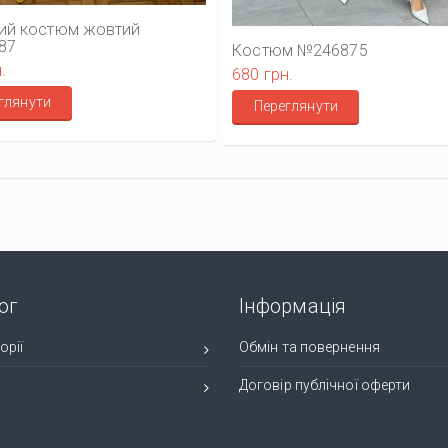
ий костюм жовтий
87
Костюм №246875
.
680 грн.
глянути
Переглянути
ог
Інформація
орії
Обмін та повернення
и
Договір публічної оферти