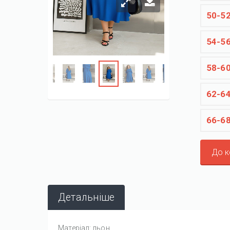
50-5
54-5
58-6
62-6
66-6
До 
Детальніше
Матеріал: льон