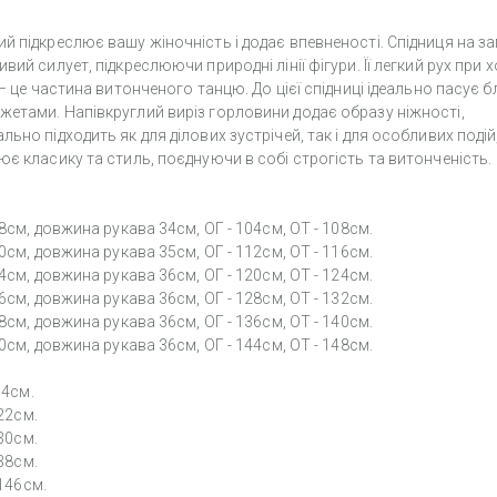
 підкреслює вашу жіночність і додає впевненості. Спідниця на за
ий силует, підкреслюючи природні лінії фігури. Її легкий рух при х
– це частина витонченого танцю. До цієї спідниці ідеально пасує б
етами. Напівкруглий виріз горловини додає образу ніжності,
но підходить як для ділових зустрічей, так і для особливих подій,
є класику та стиль, поєднуючи в собі строгість та витонченість.
8см, довжина рукава 34см, ОГ - 104см, ОТ - 108см.
0см, довжина рукава 35см, ОГ - 112см, ОТ - 116см.
4см, довжина рукава 36см, ОГ - 120см, ОТ - 124см.
6см, довжина рукава 36см, ОГ - 128см, ОТ - 132см.
8см, довжина рукава 36см, ОГ - 136см, ОТ - 140см.
0см, довжина рукава 36см, ОГ - 144см, ОТ - 148см.
14см.
122см.
130см.
138см.
-146см.