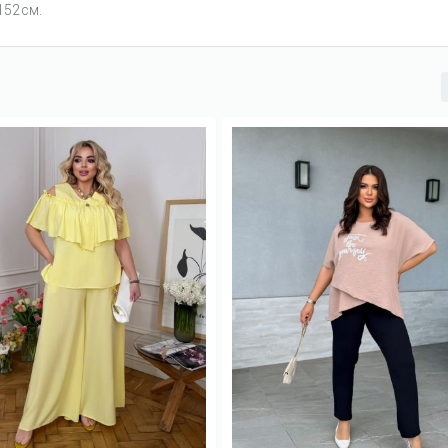
-152см.