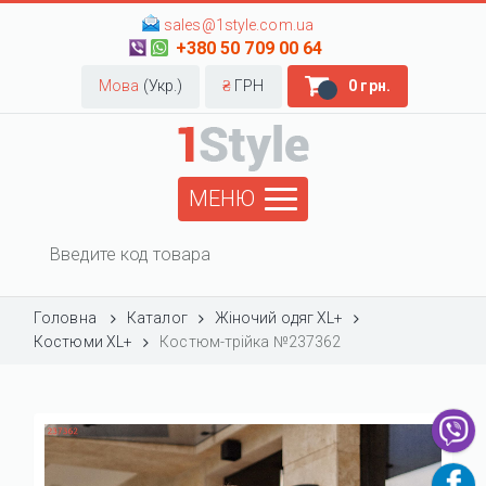
sales@1style.com.ua
+380 50 709 00 64
Мова
(Укр.)
₴
ГРН
0 грн.
МЕНЮ
Головна
Каталог
Жіночий одяг XL+
Костюми XL+
Костюм-трійка №237362