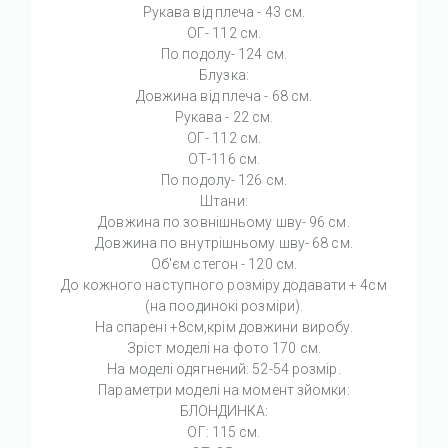
Рукава від плеча - 43 см.
ОГ- 112 см.
По подолу- 124 см.
Блузка:
Довжина від плеча - 68 см.
Рукава - 22 см.
ОГ- 112 см.
ОТ-116 см.
По подолу- 126 см.
Штани:
Довжина по зовнішньому шву- 96 см.
Довжина по внутрішньому шву- 68 см.
Об'єм стегон - 120 см.
До кожного наступного розміру додавати + 4см
(на поодинокі розміри).
На спарені +8см,крім довжини виробу.
Зріст моделі на фото 170 см.
На моделі одягнений: 52-54 розмір.
Параметри моделі на момент зйомки:
БЛОНДИНКА:
ОГ: 115 см.