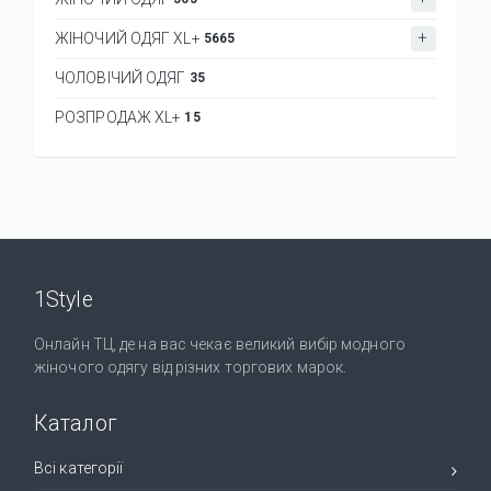
ЖІНОЧИЙ ОДЯГ XL+
5665
ЧОЛОВІЧИЙ ОДЯГ
35
РОЗПРОДАЖ XL+
15
1Style
Онлайн ТЦ, де на вас чекає великий вибір модного
жіночого одягу від різних торгових марок.
Каталог
Всі категорії