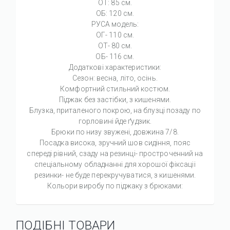
ОТ: 85 см.
ОБ: 120 см.
РУСА модель:
ОГ- 110 см.
ОТ- 80 см.
ОБ- 116 см.
Додаткові характеристики:
Сезон: весна, літо, осінь.
Комфортний стильний костюм.
Піджак без застібки, з кишенями.
Блузка, приталеного покрою, на блузці позаду по
горловині йде ґудзик.
Брюки по низу звужені, довжина 7/8.
Посадка висока, зручний шов сидіння, пояс
спереді рівний, сзаду на резинці- простроченний на
спеціальному обладнанні для хорошої фіксаціі
резинки- не буде перекручуватися, з кишенями.
Кольори виробу по піджаку з брюками:
ПОДІБНІ ТОВАРИ