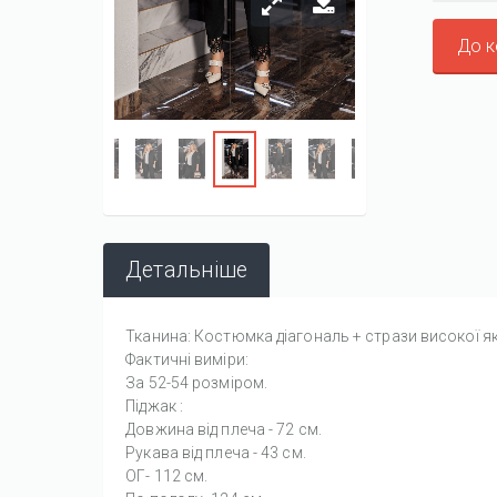
До 
Детальніше
Тканина: Костюмка діагональ + стрази високої яко
Фактичні виміри:
За 52-54 розміром.
Піджак :
Довжина від плеча - 72 см.
Рукава від плеча - 43 см.
ОГ- 112 см.