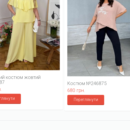
ий костюм жовтий
87
Костюм №246875
.
680 грн.
глянути
Переглянути