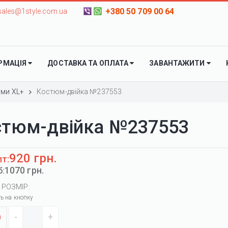
+380 50 709 00 64
sales@1style.com.ua
РМАЦІЯ
ДОСТАВКА ТА ОПЛАТА
ЗАВАНТАЖИТИ
ми XL+
Костюм-двійка №237553
стюм-двійка №237553
920 грн.
пт:
1070 грн.
б:
 РОЗМІР:
ть на кнопку
0