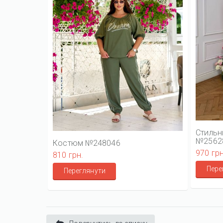
Стильн
№2562
Костюм №248046
970 грн
810 грн.
Пере
Переглянути