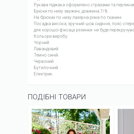
Рукава піджака оформлено стразами та перлина
Брюки по низу звужені, довжина 7/8.
На брюках по низу лазерна різка по тканині.
Посадка висока, зручний шов сидіння, пояс спере
для хорошої фіксаціі резинки- не буде перекручув
Кольори виробу:
Чорний.
Лавандовий.
Темно синій.
Червоний.
Бутилочний.
Електрик.
ПОДІБНІ ТОВАРИ