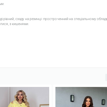
ми.
ді рівний, сзаду на резинці- простроченний на спеціальному облад
атися, з кишенями.