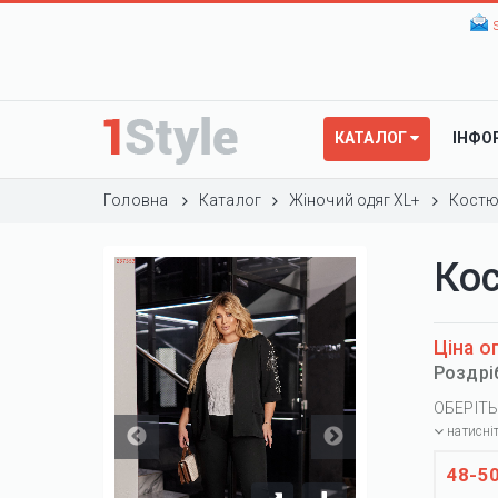
КАТАЛОГ
ІНФО
Головна
Каталог
Жіночий одяг XL+
Костю
Ко
Ціна о
Роздрі
ОБЕРІТЬ
натисні
48-5