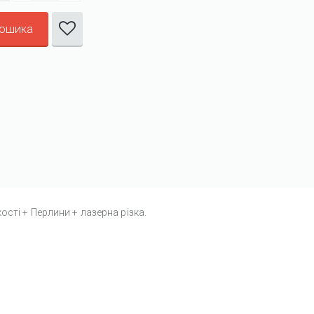
кошика
сті + Перлини + лазерна різка.