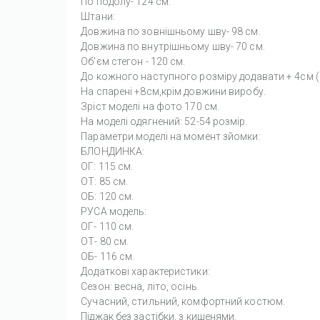
По подолу- 124 см.
Штани:
Довжина по зовнішньому шву- 98 см.
Довжина по внутрішньому шву- 70 см.
Об'єм стегон - 120 см.
До кожного наступного розміру додавати + 4см (
На спарені +8см,крім довжини виробу.
Зріст моделі на фото 170 см.
На моделі одягнений: 52-54 розмір.
Параметри моделі на момент зйомки:
БЛОНДИНКА:
ОГ: 115 см.
ОТ: 85 см.
ОБ: 120 см.
РУСА модель:
ОГ- 110 см.
ОТ- 80 см.
ОБ- 116 см.
Додаткові характеристики:
Сезон: весна, літо, осінь.
Сучасний, стильний, комфортний костюм.
Піджак без застібки, з кишенями.