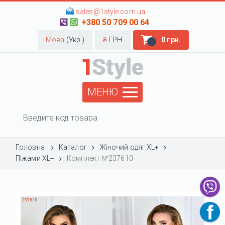
sales@1style.com.ua
+380 50 709 00 64
Мова
(Укр.)
₴
ГРН
0 грн.
МЕНЮ
Головна
Каталог
Жіночий одяг XL+
Піжами XL+
Комплект №237610