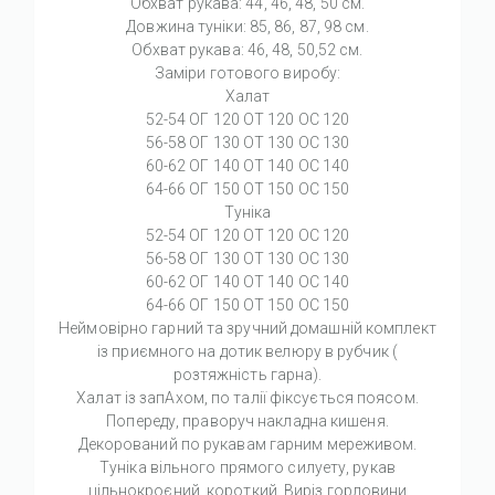
Обхват рукава: 44, 46, 48, 50 см.
Довжина туніки: 85, 86, 87, 98 см.
Обхват рукава: 46, 48, 50,52 см.
Заміри готового виробу:
Халат
52-54 ОГ 120 ОТ 120 ОС 120
56-58 ОГ 130 ОТ 130 ОС 130
60-62 ОГ 140 ОТ 140 ОС 140
64-66 ОГ 150 ОТ 150 ОС 150
Туніка
52-54 ОГ 120 ОТ 120 ОС 120
56-58 ОГ 130 ОТ 130 ОС 130
60-62 ОГ 140 ОТ 140 ОС 140
64-66 ОГ 150 ОТ 150 ОС 150
Неймовірно гарний та зручний домашній комплект
із приємного на дотик велюру в рубчик (
розтяжність гарна).
Халат із запАхом, по талії фіксується поясом.
Попереду, праворуч накладна кишеня.
Декорований по рукавам гарним мереживом.
Туніка вільного прямого силуету, рукав
цільнокроєний, короткий. Виріз горловини