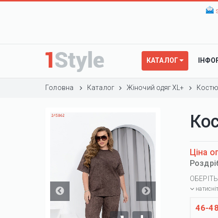
КАТАЛОГ
ІНФО
Головна
Каталог
Жіночий одяг XL+
Костю
Ко
Ціна о
Роздрі
ОБЕРІТЬ
натисні
46-4