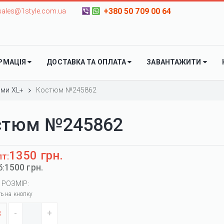
+380 50 709 00 64
sales@1style.com.ua
РМАЦІЯ
ДОСТАВКА ТА ОПЛАТА
ЗАВАНТАЖИТИ
ми XL+
Костюм №245862
стюм №245862
1350 грн.
пт:
1500 грн.
б:
 РОЗМІР:
ть на кнопку
8