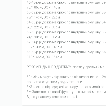
46-48 р-р: довжина брюк по внутрішньому шву 82
70/106см, OC -114см.
50-52 р-р: довжина брюк по внутрішньому шву 83
78/114см, OC -122см.
54-56 р-р: довжина брюк по внутрішньому шву 84
86/122см, OC -130см.
58-60 р-р: довжина брюк по внутрішньому шву 85
94/130см, OC -138см.
62-64 р-р: довжина брюк по внутрішньому шву 86
102/138см, OC -146см.
66-68 р-р: довжина брюк по внутрішньому шву 87
110/146см, OC -154см.
РЕКОМЕНДАЦІЇ ПО ДОГЛЯДУ: прати у пральній маши
*Заміри можуть відрізнятися від вказаних на +-
пошиття, ступенем усадки тканини
**Залежно від передачі кольору вашого монітора,
***Залежно від партії фурнітура в виробі може з
Відео у нашому телеграм каналі!