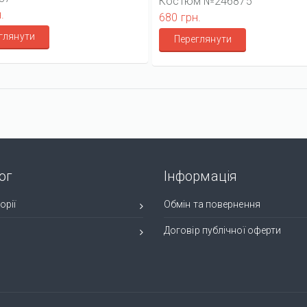
Костюм №246875
.
680 грн.
глянути
Переглянути
ог
Інформація
орії
Обмін та повернення
и
Договір публічної оферти