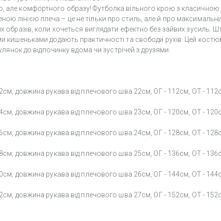
о, але комфортного образу! Футболка вільного крою з класичною
ою лінією плеча – це не тільки про стиль, але й про максимальн
их образів, коли хочеться виглядати ефектно без зайвих зусиль. Ш
ими кишеньками додають практичності та свободи рухів. Цей кост
гулянок до відпочинку вдома чи зустрічей з друзями.
2см, довжина рукава від плечового шва 22см, ОГ - 112см, ОТ - 112
4см, довжина рукава від плечового шва 23см, ОГ - 120см, ОТ - 120
6см, довжина рукава від плечового шва 24см, ОГ - 128см, ОТ - 128
8см, довжина рукава від плечового шва 25см, ОГ - 136см, ОТ - 136
0см, довжина рукава від плечового шва 26см, ОГ - 144см, ОТ - 144
2см, довжина рукава від плечового шва 27см, ОГ - 152см, ОТ - 152