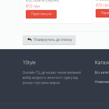
Костюм №248046
970 грн
810 грн.
Пере
Переглянути
Повернутись до списку
1Style
Катал
Онлайн ТЦ, де на вас чекає великий
Всі катег
вибір модного жіночого одягу від
Новинк
різних торгових марок.