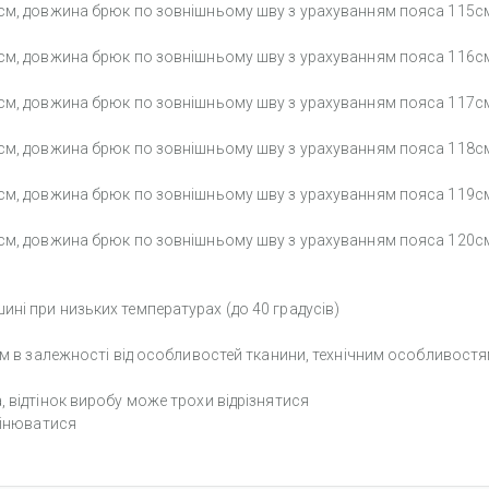
см, довжина брюк по зовнішньому шву з урахуванням пояса 115см
см, довжина брюк по зовнішньому шву з урахуванням пояса 116см
см, довжина брюк по зовнішньому шву з урахуванням пояса 117см
см, довжина брюк по зовнішньому шву з урахуванням пояса 118см
см, довжина брюк по зовнішньому шву з урахуванням пояса 119см
см, довжина брюк по зовнішньому шву з урахуванням пояса 120см
ні при низьких температурах (до 40 градусів)
2см в залежності від особливостей тканини, технічним особливост
 відтінок виробу може трохи відрізнятися
мінюватися