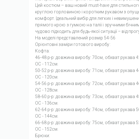
Цей костюм – ваш новий must-have для стильног
круглою горловиною і коротким рукавом з опущен
комфорт. Ідеальний вибір для легких і невимушен
прямого крою з гумкою на талії і зручними бічн
чудово підходить для будь-якої ситуації – від про
На моделі представлений розмір 54-56
Орієнтовні заміри готового виробу:
Кофта:
46-48 р-р: довжина виробу: 70см, обхват рукава 4
OC - 112см.
50-52 р-р: довжина виробу: 71см, обхват рукава 4
OC - 120см.
54-56 р-р: довжина виробу: 72см, обхват рукава 4
OC - 128см.
58-60 р-р: довжина виробу: 73см, обхват рукава 4
OC - 136см.
62-64 р-р: довжина виробу: 74см, обхват рукава 5
OC - 144см.
66-68 р-р: довжина виробу: 75см, обхват рукава 5
OC - 152см.
Брюки: