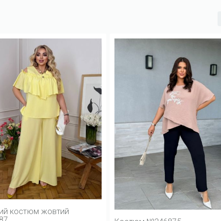
ий костюм жовтий
87