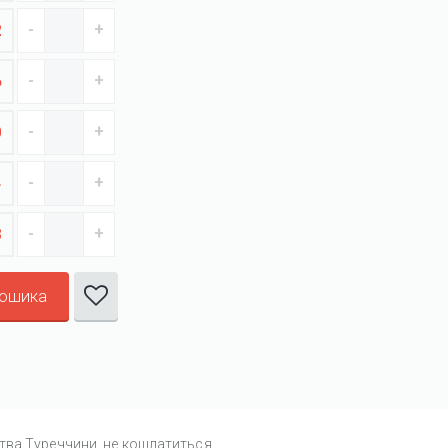
2
6
0
4
8
кошика
тва Туреччини, не кошлатиться