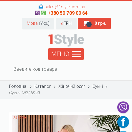
sales@1style.com.ua
+380 50 709 00 64
Мова
(Укр.)
₴
ГРН
0 грн.
МЕНЮ
Головна
Каталог
Жіночий одяг
Сукні
Сукня №246999