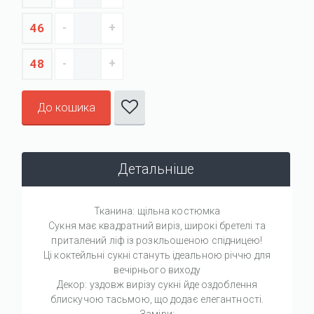
46
48
До кошика
Детальніше
Тканина: щільна костюмка
Сукня має квадратний виріз, широкі бретелі та
приталений ліф із розкльошеною спідницею!
Ці коктейльні сукні стануть ідеальною річчю для
вечірнього виходу
Декор: уздовж вирізу сукні йде оздоблення
блискучою тасьмою, що додає елегантності.
Заміри: