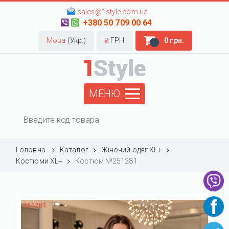
sales@1style.com.ua
+380 50 709 00 64
Мова
(Укр.)
₴
ГРН
0 грн.
МЕНЮ
Головна
Каталог
Жіночий одяг XL+
Костюми XL+
Костюм №251281