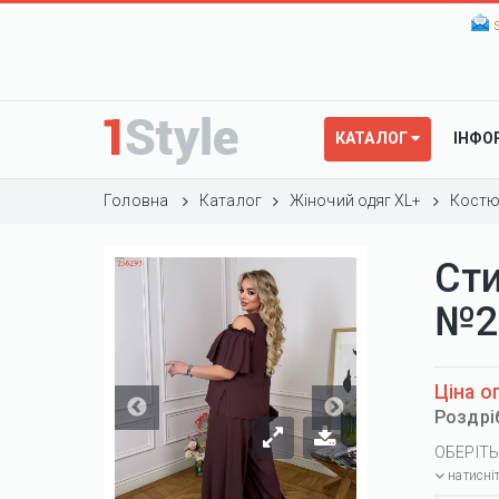
КАТАЛОГ
ІНФО
Головна
Каталог
Жіночий одяг XL+
Костю
Ст
№2
Ціна о
Роздрі
ОБЕРІТЬ
натисні