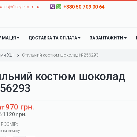
+380 50 709 00 64
sales@1style.com.ua
РМАЦІЯ
ДОСТАВКА ТА ОПЛАТА
ЗАВАНТАЖИТИ
ми XL+
Стильний костюм шоколад №256293
ильний костюм шоколад
56293
970 грн.
пт:
1120 грн.
б:
 РОЗМІР:
ть на кнопку