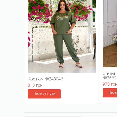
Стильн
№2562
Костюм №248046
970 грн
810 грн.
Пере
Переглянути