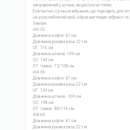
заправлений у штани, акцентуючи талію.
Елегантне і сучасне вбрання, що підходить для л
на розслаблений крій, образ виглядає зібрано та
Заміри:
▪️50-52
Довжина кофти: 67 см
Довжина рукава рюш 22 см
ОГ: 116 см
Довжина штанів: 109 см
ОС: 140 см
ОТ: гумка - 72/108 см
▪️54-56
Довжина кофти: 67 см
Довжина рукава рюш 22 см
ОГ: 124 см
Довжина штанів - 109 см
ОС: 148 см
ОТ: гумка - 80/116 см
▪️58-60
Довжина кофти: 67 см
Довжина рукава рюш 22 см