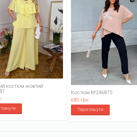
ий костюм жовтий
87
Костюм №246875
.
680 грн.
глянути
Переглянути