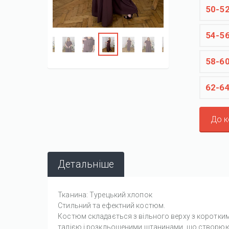
50-5
54-5
58-6
62-6
До 
Детальніше
Тканина: Турецький хлопок
Стильний та ефектний костюм.
Костюм складається з вільного верху з коротким
талією і розкльошеними штанинами, що створюють