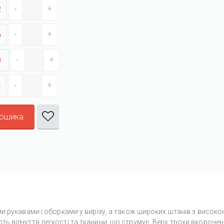
2
6
0
4
кошика
и рукавами і оборками у вирізу, а також широких штанів з висок
 відчуття легкості та тканини, що струмує. Верх трохи вкорочени