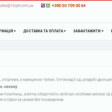
+380 50 709 00 64
sales@1style.com.ua
РМАЦІЯ
ДОСТАВКА ТА ОПЛАТА
ЗАВАНТАЖИТИ
спортивні, з завищеною талією. Оптом від 3 од., роздріб і дропшип
го сезону
х покупниць, а влітку оборотність категорії особливо висока. Це р
 із Одеси за цінами без посередників.