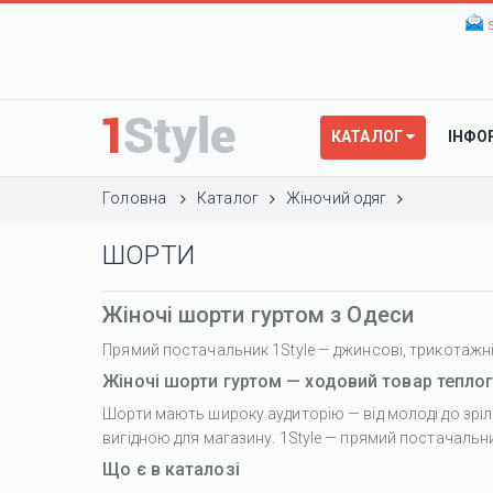
КАТАЛОГ
ІНФО
Головна
Каталог
Жіночий одяг
ШОРТИ
Жіночі шорти гуртом з Одеси
Прямий постачальник 1Style — джинсові, трикотажні, 
Жіночі шорти гуртом — ходовий товар тепло
Шорти мають широку аудиторію — від молоді до зріли
вигідною для магазину. 1Style — прямий постачальник
Що є в каталозі