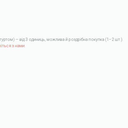
ртом) — від 3 одиниць, можлива й роздрібна покупка (1–2 шт.).
жіться з нами
.