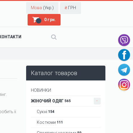
Мова
(Укр.)
₴
ГРН
0 грн.
КОНТАКТИ
Каталог товаров
НОВИНКИ
інг.
ЖІНОЧИЙ ОДЯГ
565
обить її
Сукні
154
Костюми
111
Спортивні костюми
50