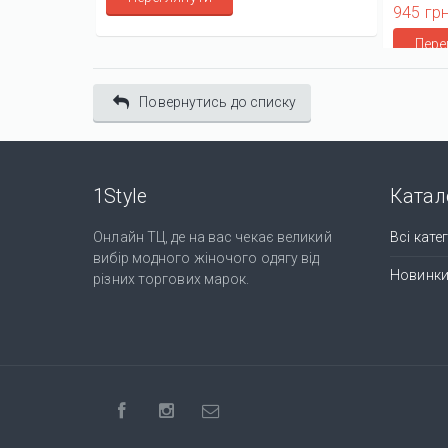
945 грн
Пере
Повернутись до списку
1Style
Катал
Онлайн ТЦ, де на вас чекає великий
Всі катег
вибір модного жіночого одягу від
Новинк
різних торгових марок.