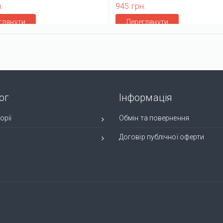
.
945 грн.
глянути
Переглянути
ог
Інформація
орії
Обмін та повернення
и
Договір публічної оферти