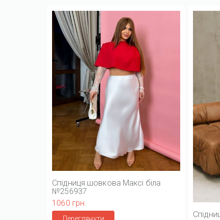
Спідниця шовкова Максі біла
№256937
1060 грн.
Спідни
Переглянути