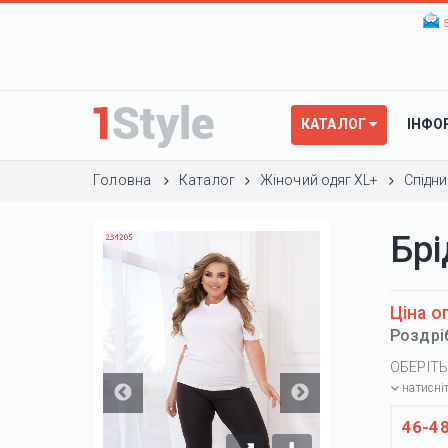
КАТАЛОГ
ІНФО
Головна
Каталог
Жіночий одяг XL+
Спідни
Бр
Ціна о
Роздрі
ОБЕРІТЬ
натисні
46-4