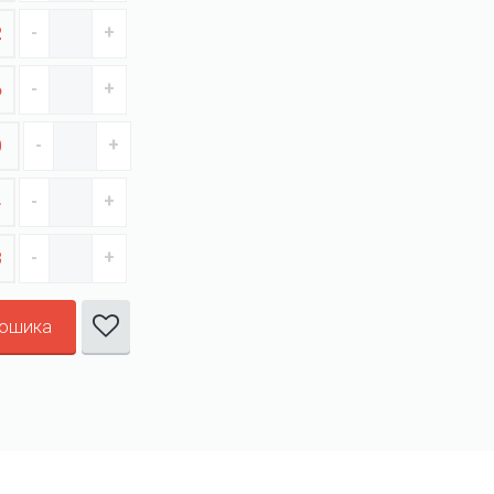
2
6
0
4
8
кошика