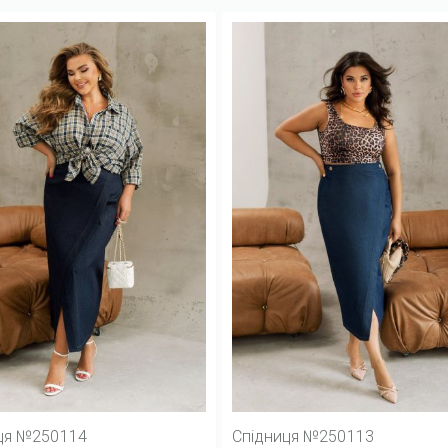
ця №250114
Спідниця №250113