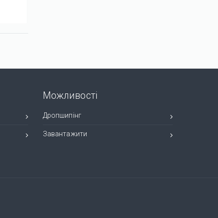
925 грн.
925 грн.
Переглянути
Переглян
Можливості
Дропшипінг
Завантажити