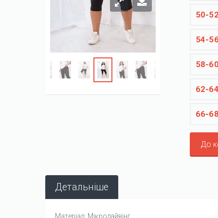
50-5
54-5
58-6
62-6
66-6
До 
Детальніше
Матеріал: Мікродайвінг