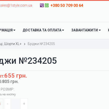
+380 50 709 00 64
sales@1style.com.ua
РМАЦІЯ
ДОСТАВКА ТА ОПЛАТА
ЗАВАНТАЖИТИ
ці, Шорти XL+
Бріджи №234205
іджи №234205
655 грн.
пт:
805 грн.
б:
 РОЗМІР:
ть на кнопку
8