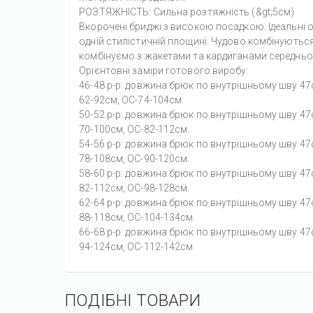
РОЗТЯЖНІСТЬ: Сильна розтяжність (&gt;5см)
Вкорочені бриджі з високою посадкою. Ідеальні о
одній стилістичній площині. Чудово комбінуються
комбінуємо з жакетами та кардиганами середньо
Орієнтовні заміри готового виробу:
46-48 р-р: довжина брюк по внутрішньому шву 4
62-92см, ОС-74-104см.
50-52 р-р: довжина брюк по внутрішньому шву 4
70-100см, ОС-82-112см.
54-56 р-р: довжина брюк по внутрішньому шву 4
78-108см, ОС-90-120см.
58-60 р-р: довжина брюк по внутрішньому шву 4
82-112см, ОС-98-128см.
62-64 р-р: довжина брюк по внутрішньому шву 4
88-118см, ОС-104-134см.
66-68 р-р: довжина брюк по внутрішньому шву 4
94-124см, ОС-112-142см
ПОДІБНІ ТОВАРИ