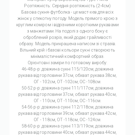
Розтяжність: Середня розтяжність (2-4см)
Базова сукня-футболка - це маст-хев для всіх
жінок у спекотну погоду. Модель прямого крою з
круглим коміром і відрізними короткими рукавами
з манжетами. На подолі з одного боку є
оброблений розріз, який додає грайливості
образу. Модель прикрашена написом зі стразів.
Вільний крій і базові кольори сукні створюють
мінімалістичний комфортний образ.
Орієнтовні заміри по готовому виробу:
46-48 р-р: довжина сукні 115/120см, довжина
рукава від горловини 37см, обхват рукава 38см,
ОГ - 102см, ОТ -102см, ОС -108см.
50-52 р-р: довжина сукні 111/117см, довжина
рукава від горловини 37см, обхват рукава 40см,
ОГ - 110см, ОТ -110см, ОС -116см.
54-56 р-р: довжина сукні 112/118см, довжина
рукава від горловини 39см, обхват рукава 42см,
ОГ - 118см, ОТ -118см, ОС -124см.
58-60 р-р: довжина сукні 113/119см, довжина
рукава від горловини 40см, обхват рукава 44см,