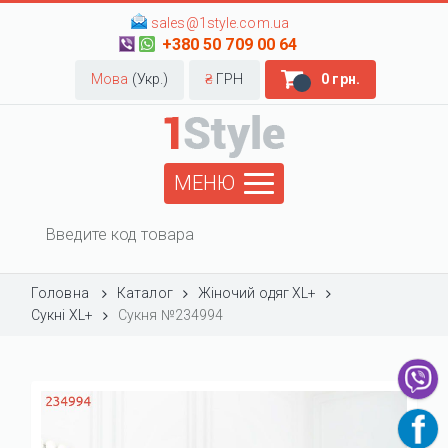
sales@1style.com.ua
+380 50 709 00 64
Мова
(Укр.)
₴
ГРН
0 грн.
МЕНЮ
Головна
Каталог
Жіночий одяг XL+
Сукні XL+
Сукня №234994