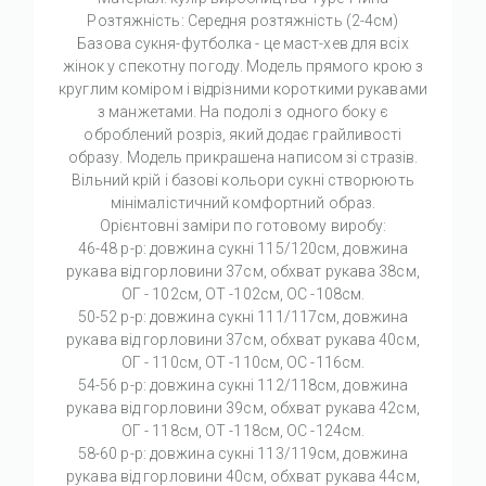
Розтяжність: Середня розтяжність (2-4см)
Базова сукня-футболка - це маст-хев для всіх
жінок у спекотну погоду. Модель прямого крою з
круглим коміром і відрізними короткими рукавами
з манжетами. На подолі з одного боку є
оброблений розріз, який додає грайливості
образу. Модель прикрашена написом зі стразів.
Вільний крій і базові кольори сукні створюють
мінімалістичний комфортний образ.
Орієнтовні заміри по готовому виробу:
46-48 р-р: довжина сукні 115/120см, довжина
рукава від горловини 37см, обхват рукава 38см,
ОГ - 102см, ОТ -102см, ОС -108см.
50-52 р-р: довжина сукні 111/117см, довжина
рукава від горловини 37см, обхват рукава 40см,
ОГ - 110см, ОТ -110см, ОС -116см.
54-56 р-р: довжина сукні 112/118см, довжина
рукава від горловини 39см, обхват рукава 42см,
ОГ - 118см, ОТ -118см, ОС -124см.
58-60 р-р: довжина сукні 113/119см, довжина
рукава від горловини 40см, обхват рукава 44см,