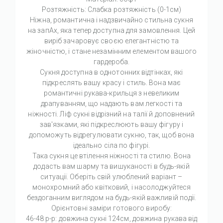
Розтяжність: Слабка розтяжність (0-1см)
Ніжна, романтична і надзвичайно стильна сукня
на запАх, яка тепер доступна для замовлення. Цей
виріб зачаровує своєю елегантністю та
жіночністю, і стане незамінним елементом вашого
гардероба.
Сукня доступна в однотонних відтінках, які
підкреслять вашу красу і стиль. Вона має
романтичні рукава-крильця з невеликим
драпуванням, що надають вам легкості та
ніжності. Ліф сукні відрізний на талії й доповнений
зав'язками, які підкреслюють вашу фігуру і
допоможуть відрегулювати сукню, так, щоб вона
ідеально сіла по фігурі.
Така сукня це втілення ніжності та стилю. Вона
додасть вам шарму та вишуканості в будь-якій
ситуації. Оберіть свій улюблений варіант –
монохромний або квітковий, і насолоджуйтеся
бездоганним виглядом на будь-якій важливій події.
Орієнтовні заміри готового виробу:
46-48 р-р: довжина сукні 124см, довжина рукава від