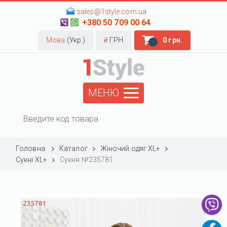
sales@1style.com.ua
+380 50 709 00 64
Мова
(Укр.)
₴
ГРН
0 грн.
МЕНЮ
Головна
Каталог
Жіночий одяг XL+
Сукні XL+
Сукня №235781