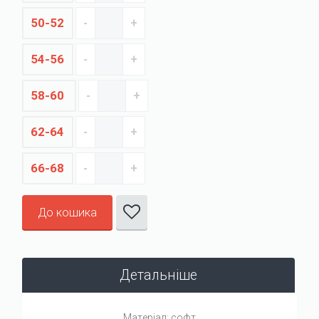
50-52
54-56
58-60
62-64
66-68
До кошика
Детальніше
Матеріал: софт