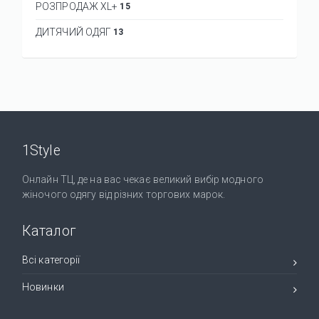
РОЗПРОДАЖ XL+
15
ДИТЯЧИЙ ОДЯГ
13
1Style
Онлайн ТЦ, де на вас чекає великий вибір модного
жіночого одягу від різних торгових марок.
Каталог
Всі категорії
Новинки