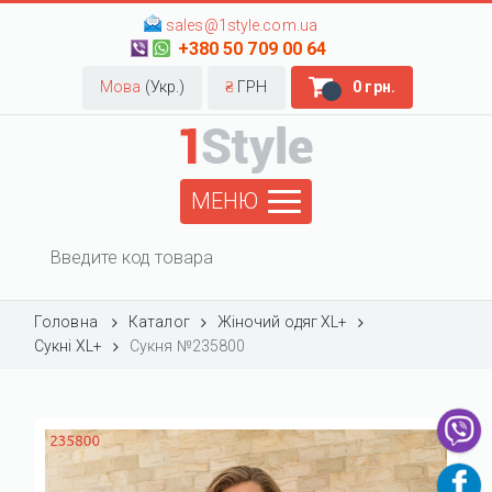
sales@1style.com.ua
+380 50 709 00 64
Мова
(Укр.)
₴
ГРН
0 грн.
МЕНЮ
Головна
Каталог
Жіночий одяг XL+
Сукні XL+
Сукня №235800