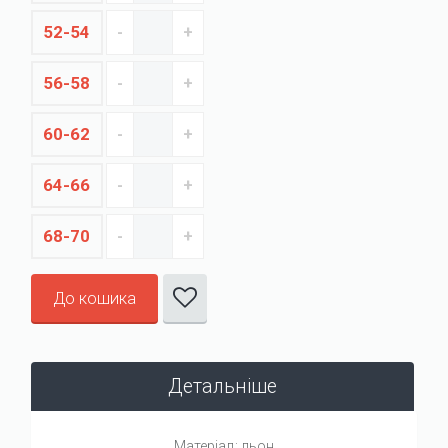
52-54
56-58
60-62
64-66
68-70
До кошика
Детальніше
Матеріал: льон