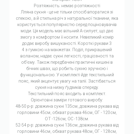
Розтяжність: немає розтяжності
Лляна сукня - це не тільки спосіб впоратися зі
спекою, а й стильна річ з натуральної тканини, яка
користується популярністю серед поціновувачів
моди. Ця модель має вільний А-силует, що дає
змогу з комфортом її носити. Невеликий комір
додає виробу вишуканості. Короткі рукави 3
4 з гумкою на манжетах. Поділ, прикрашений
воланом, надає сукні легкості, граціозності та
об'єму. Також передбачені практичні кишені в
бічних швах, що робить сукню зручною і
функціональною. У комплекті йде текстильний
пояс, який акцентує увагу на талії. Застібається
сукня на низку ґудзиків спереду.
Текстильний пояс входить в комплект.
Орієнтовні заміри готового виробу:
48-50 р-р: довжина сукні 135см, довжина рукава від
горловини 45см, обхват рукава 46см, ОГ - 120см,
ОТ -126см, OC -138см.
52-54 р-р: довжина сукні 136см, довжина рукава від
горловини 46см, обхват рукава 48см, ОГ - 128см,