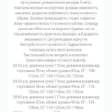
прогулянок і романтичних вечорів. Її легкі,
повітряні волани на коротких рукавах замінюють
манжети, додаючи грайливості та витонченості
образу. Волани прикрашають і поділ, надаючи
йому чарівної легкості та ніжного об'єму. Спереду
сукня застібається на акуратні ґудзики, які не
тільки виконують практичну функцію, а й додають
вишуканості. Ця сукня дарує відчуття
безтурботності та ніжності, підкреслюючи
природну красу своєї власниці.
Текстильний пояс входить в комплект.
Орієнтовні заміри готового виробу:
50-52 р-р: довжина сукні 115см, довжина рукава від
горловини 35см, обхват рукава 42см, ОГ - 108-
112см, ОТ -100-110см, OC -132см.
54-56 р-р: довжина сукні 116см, довжина рукава від
горловини 36см, обхват рукава 44см, ОГ - 116-
120см, ОТ -108-118см, OC -140см.
58-60 р-р: довжина сукні 117см, довжина рукава від
горловини 37см, обхват рукава 46см, ОГ - 124-
128см, ОТ -116-126см, OC -148см.