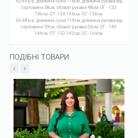
62-64 р-р: довжина сукні 118см, довжина рукава від
горловини 38см, обхват рукава 48см, ОГ - 132-
136см, ОТ -124-134см, OC -156см.
66-68 р-р: довжина сукні 119см, довжина рукава від
горловини 39см, обхват рукава 50см, ОГ - 140-
144см, ОТ -132-142см, OC -164см.
ПОДІБНІ ТОВАРИ