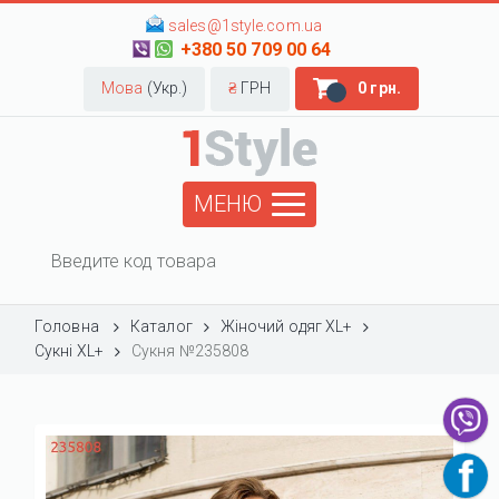
sales@1style.com.ua
+380 50 709 00 64
Мова
(Укр.)
₴
ГРН
0 грн.
МЕНЮ
Головна
Каталог
Жіночий одяг XL+
Сукні XL+
Сукня №235808