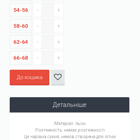
54-56
58-60
62-64
66-68
До кошика
Детальніше
Матеріал: льон
Розтяжність: немає розтяжності
Це чарівна сукня, немов створена для літніх