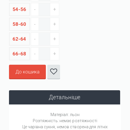
54-56
58-60
62-64
66-68
До кошика
Детальніше
Матеріал: льон
Розтяжність: немає розтяжності
Це чарівна сукня, немов створена для літніх