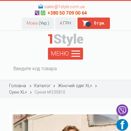
sales@1style.com.ua
+380 50 709 00 64
Мова
(Укр.)
₴
ГРН
0 грн.
МЕНЮ
Головна
Каталог
Жіночий одяг XL+
Сукні XL+
Сукня №235810