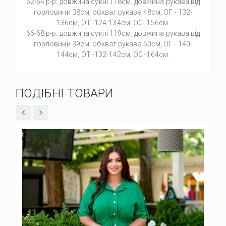
62-64 р-р: довжина сукні 118см, довжина рукава від
горловини 38см, обхват рукава 48см, ОГ - 132-
136см, ОТ -124-134см, OC -156см.
66-68 р-р: довжина сукні 119см, довжина рукава від
горловини 39см, обхват рукава 50см, ОГ - 140-
144см, ОТ -132-142см, OC -164см.
ПОДІБНІ ТОВАРИ