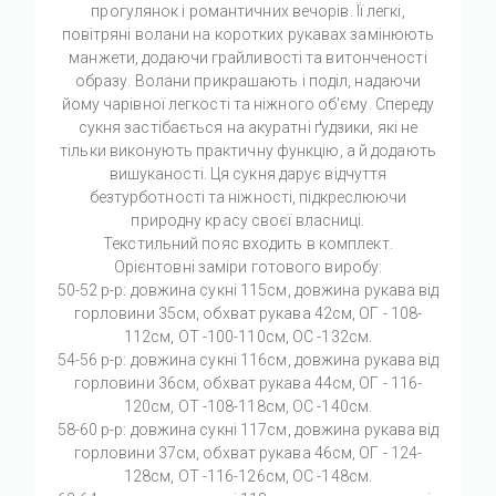
прогулянок і романтичних вечорів. Її легкі,
повітряні волани на коротких рукавах замінюють
манжети, додаючи грайливості та витонченості
образу. Волани прикрашають і поділ, надаючи
йому чарівної легкості та ніжного об'єму. Спереду
сукня застібається на акуратні ґудзики, які не
тільки виконують практичну функцію, а й додають
вишуканості. Ця сукня дарує відчуття
безтурботності та ніжності, підкреслюючи
природну красу своєї власниці.
Текстильний пояс входить в комплект.
Орієнтовні заміри готового виробу:
50-52 р-р: довжина сукні 115см, довжина рукава від
горловини 35см, обхват рукава 42см, ОГ - 108-
112см, ОТ -100-110см, OC -132см.
54-56 р-р: довжина сукні 116см, довжина рукава від
горловини 36см, обхват рукава 44см, ОГ - 116-
120см, ОТ -108-118см, OC -140см.
58-60 р-р: довжина сукні 117см, довжина рукава від
горловини 37см, обхват рукава 46см, ОГ - 124-
128см, ОТ -116-126см, OC -148см.