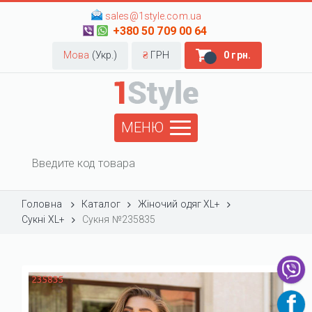
sales@1style.com.ua
+380 50 709 00 64
Мова
(Укр.)
₴
ГРН
0 грн.
МЕНЮ
Головна
Каталог
Жіночий одяг XL+
Сукні XL+
Сукня №235835