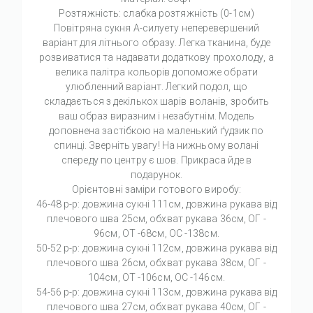
Розтяжність: слабка розтяжність (0-1см)
Повітряна сукня А-силуету неперевершений
варіант для літнього образу. Легка тканина, буде
розвиватися та надавати додаткову прохолоду, а
велика палітра кольорів допоможе обрати
улюбленний варіант. Легкий подол, що
складається з декількох шарів воланів, зробить
ваш образ виразним і незабутнім. Модель
доповнена застібкою на маленький ґудзик по
спинці. Зверніть увагу! На нижньому волані
спереду по центру є шов. Прикраса йде в
подарунок.
Орієнтовні заміри готового виробу:
46-48 р-р: довжина сукні 111см, довжина рукава від
плечового шва 25см, обхват рукава 36см, ОГ -
96см, ОТ -68см, OC -138см.
50-52 р-р: довжина сукні 112см, довжина рукава від
плечового шва 26см, обхват рукава 38см, ОГ -
104см, ОТ -106см, OC -146см.
54-56 р-р: довжина сукні 113см, довжина рукава від
плечового шва 27см, обхват рукава 40см, ОГ -