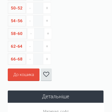
50-52
54-56
58-60
62-64
66-68
До кошика
Детальніше
Матеріал: софт