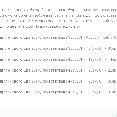
т для літнього образу. Легка тканина, буде розвиватися та надав
 допоможе обрати улюбленний варіант. Легкий подол, що складаєт
зним і незабутнім. Модель доповнена застібкою на маленький ґудз
ду по центру є шов. Прикраса йде в подарунок.
ід плечового шва 25см, обхват рукава 36см, ОГ - 96см, ОТ -68см, 
ід плечового шва 26см, обхват рукава 38см, ОГ - 104см, ОТ -106см
ід плечового шва 27см, обхват рукава 40см, ОГ - 112см, ОТ -114см
ід плечового шва 28см, обхват рукава 42см, ОГ - 120см, ОТ -122см
ід плечового шва 29см, обхват рукава 44см, ОГ - 128см, ОТ -130см
ід плечового шва 30см, обхват рукава 46см, ОГ - 136см, ОТ -138см