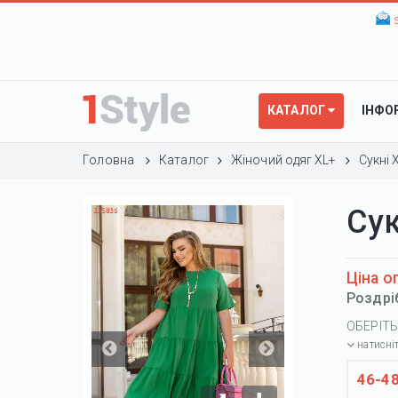
КАТАЛОГ
ІНФО
Головна
Каталог
Жіночий одяг XL+
Сукні 
Су
Ціна о
Роздрі
ОБЕРІТЬ
натисні
46-4