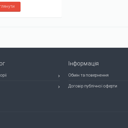
глянути
ог
Інформація
орії
Обмін та повернення
и
Договір публічної оферти