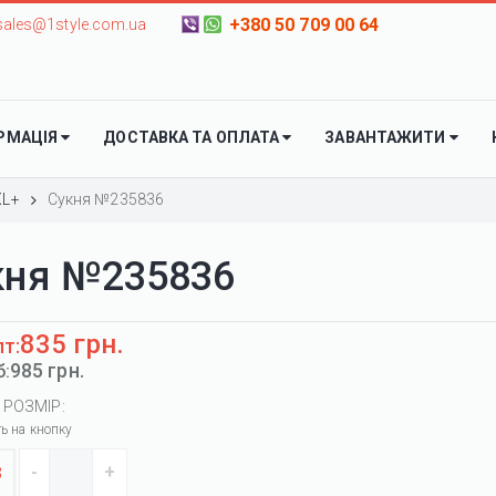
+380 50 709 00 64
sales@1style.com.ua
РМАЦІЯ
ДОСТАВКА ТА ОПЛАТА
ЗАВАНТАЖИТИ
XL+
Сукня №235836
кня №235836
835 грн.
пт:
985 грн.
б:
 РОЗМІР:
ть на кнопку
8