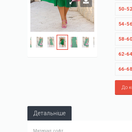
50-5
54-5
58-6
62-6
66-6
До 
Детальніше
Матеріал: софт