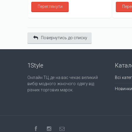
Переглянути
Пере
Повернутись до списку
1Style
Катал
Онлайн ТЦ, де на вас чекає великий
Всі катег
вибір модного жіночого одягу від
Новинк
різних торгових марок.