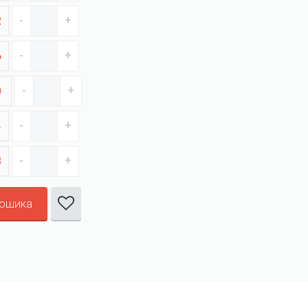
2
6
0
4
8
кошика