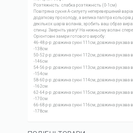
Розтяжність: слабка розтяжність (0-1см)
Повітряна сукня А-силуету неперевершений варіан
додаткову прохолоду, а велика палітра кольорів
декількох шарів воланів, зробить ваш образ вира
спинці. Зверніть увагу! На нижньому волані спере
Орієнтовні заміри готового виробу:
46-48 р-р: довжина сукні 111см, довжина рукава в
-138см.
50-52 р-р: довжина сукні 112см, довжина рукава в
-146см.
54-56 р-р: довжина сукні 113см, довжина рукава в
-154см.
58-60 р-р: довжина сукні 114см, довжина рукава в
-162см.
62-64 р-р: довжина сукні 115см, довжина рукава в
-170см.
66-68 р-р: довжина сукні 116см, довжина рукава в
-178см.