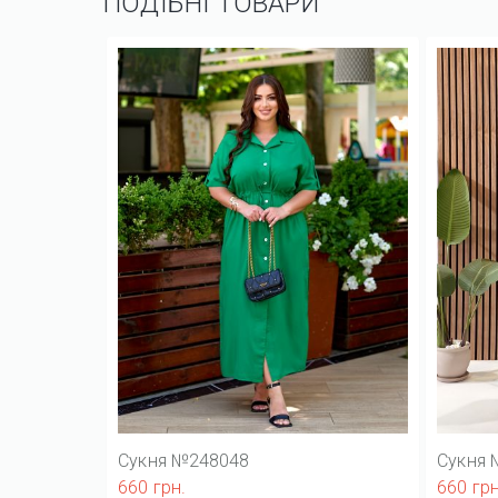
ПОДІБНІ ТОВАРИ
Сукня №248048
Сукня 
660 грн.
660 грн