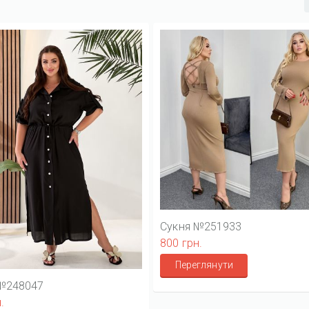
Cукня №251933
800 грн.
Переглянути
№248047
.