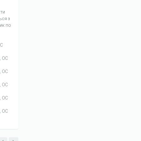
ати
ься з
ик по
OC
, OC
, OC
, OC
, OC
, OC