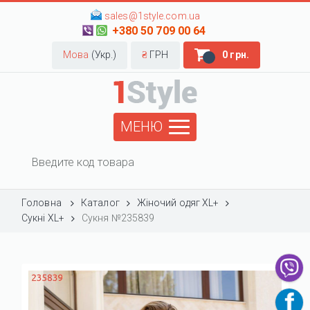
sales@1style.com.ua
+380 50 709 00 64
Мова
(Укр.)
₴
ГРН
0 грн.
МЕНЮ
Головна
Каталог
Жіночий одяг XL+
Сукні XL+
Сукня №235839