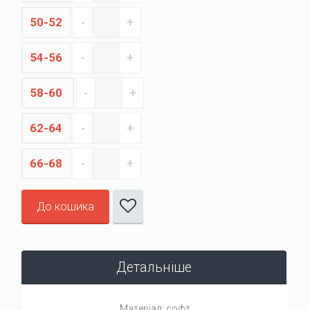
50-52
54-56
58-60
62-64
66-68
До кошика
Детальніше
Матеріал: софт