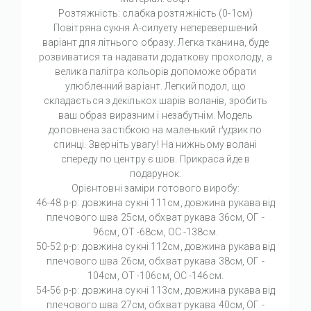
Розтяжність: слабка розтяжність (0-1см)
Повітряна сукня А-силуету неперевершений
варіант для літнього образу. Легка тканина, буде
розвиватися та надавати додаткову прохолоду, а
велика палітра кольорів допоможе обрати
улюбленний варіант. Легкий подол, що
складається з декількох шарів воланів, зробить
ваш образ виразним і незабутнім. Модель
доповнена застібкою на маленький ґудзик по
спинці. Зверніть увагу! На нижньому волані
спереду по центру є шов. Прикраса йде в
подарунок.
Орієнтовні заміри готового виробу:
46-48 р-р: довжина сукні 111см, довжина рукава від
плечового шва 25см, обхват рукава 36см, ОГ -
96см, ОТ -68см, OC -138см.
50-52 р-р: довжина сукні 112см, довжина рукава від
плечового шва 26см, обхват рукава 38см, ОГ -
104см, ОТ -106см, OC -146см.
54-56 р-р: довжина сукні 113см, довжина рукава від
плечового шва 27см, обхват рукава 40см, ОГ -