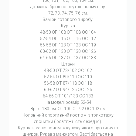
100, 101, 102, 103, 104 см.
Довжина брюк по внутрішньому шву:
72, 73, 74, 75, 76 см.
Заміри готового виробу:
Куртка
48-50 ОГ 108 ОТ 108 ОC 104
52-54 ОГ 116 ОТ 116 ОC 112
56-58 ОГ 123 ОТ 123 ОC 119
60-62 ОГ 130 ОТ 130 ОC 126
64-66 ОГ 137 ОТ 137 ОC 133
Штани
48-50 ОТ 73/102 ОC 102
52-54 ОТ 80/110 ОC 110
56-58 ОТ 87/118 ОC 118
60-62 ОТ 94/126 ОC 126
64-66 ОТ 101/133 ОC 133
На моделі розмір 52-54
Зріст 180 см. ОГ 100 ОТ 92 ОС 102 см
Чоловічий спортивний костюм із трикотажу
двонитки ( розтяжність середня).
Куртка з капюшоном, в куліску якого протягнуто
шнурок. Рукав з манжетом. Застібається на