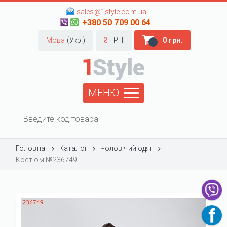
sales@1style.com.ua
+380 50 709 00 64
Мова
(Укр.)
₴
ГРН
0 грн.
МЕНЮ
Головна
Каталог
Чоловічий одяг
Костюм №236749