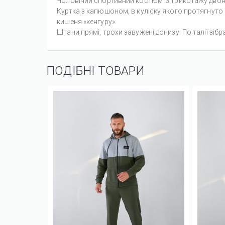
Чоловічий спортивний костюм із трикотажу двони
Куртка з капюшоном, в куліску якого протягнуто
кишеня «кенгуру».
Штани прямі, трохи завужені донизу. По талії зібр
ПОДІБНІ ТОВАРИ