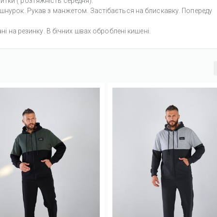
тки ( розтяжність середня).
 шнурок. Рукав з манжетом. Застібається на блискавку. Попереду
ані на резинку. В бічних швах оброблені кишені.