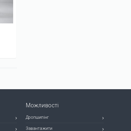
№255721
420 грн.
Переглян
Костюм №236750
950 грн.
Переглянути
Можливості
Дропшипінг
Завантажити