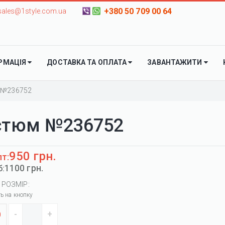
+380 50 709 00 64
sales@1style.com.ua
РМАЦІЯ
ДОСТАВКА ТА ОПЛАТА
ЗАВАНТАЖИТИ
 №236752
стюм №236752
950 грн.
пт:
1100 грн.
б:
 РОЗМІР:
ть на кнопку
0