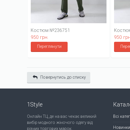
Костюм №236751
Костю
950 грн.
950 грн
Переглянути
Пере
Повернутись до списку
1Style
Катал
Онлайн ТЦ, де на вас чекає великий
Всі катег
вибір модного жіночого одягу від
Новинк
різних торгових марок.