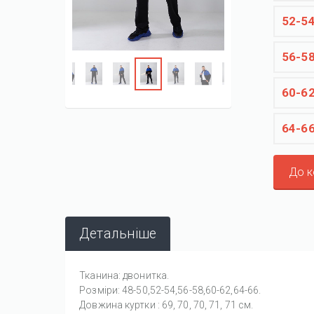
52-5
56-5
60-6
64-6
До 
Детальніше
Тканина: двонитка.
Розміри: 48-50,52-54,56-58,60-62,64-66.
Довжина куртки : 69, 70, 70, 71, 71 см.