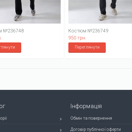
м №236748
Костюм №236749
.
950 грн.
глянути
Переглянути
ог
Інформація
орії
Обмін та повернення
и
Договір публічної оферти