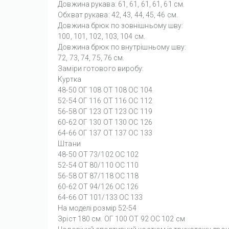
Довжина рукава: 61, 61, 61, 61, 61 см.
Обхват рукава: 42, 43, 44, 45, 46 см.
Довжина брюк по зовнішньому шву:
100, 101, 102, 103, 104 см.
Довжина брюк по внутрішньому шву:
72, 73, 74, 75, 76 см.
Заміри готового виробу:
Куртка
48-50 ОГ 108 ОТ 108 ОC 104
52-54 ОГ 116 ОТ 116 ОC 112
56-58 ОГ 123 ОТ 123 ОC 119
60-62 ОГ 130 ОТ 130 ОC 126
64-66 ОГ 137 ОТ 137 ОC 133
Штани
48-50 ОТ 73/102 ОC 102
52-54 ОТ 80/110 ОC 110
56-58 ОТ 87/118 ОC 118
60-62 ОТ 94/126 ОC 126
64-66 ОТ 101/133 ОC 133
На моделі розмір 52-54
Зріст 180 см. ОГ 100 ОТ 92 ОС 102 см