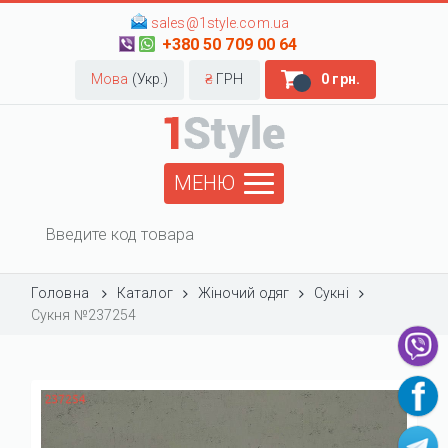
sales@1style.com.ua
+380 50 709 00 64
Мова
(Укр.)
₴
ГРН
0 грн.
МЕНЮ
Головна
Каталог
Жіночий одяг
Сукні
Сукня №237254