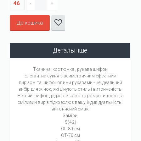
46
До кошика
Детальніше
Тканина: костюмка , рукава шифон
Елегантна сукня з асиметричним ефектним
вирізом та шифоновими рукавами - це ідеальний
вибір для жінок, які цінують стиль і витонченість.
Ніжний шифон додає легкості та романтичності, а
сміливий виріз підкреслює вашу індивідуальність і
витончений смак.
Заміри:
S(42)
ОГ-80 см
ОТ-70 см