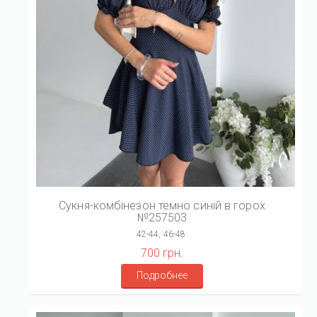
Сукня-комбінезон темно синій в горох
№257503
42-44, 46-48
700 грн.
Подробнее