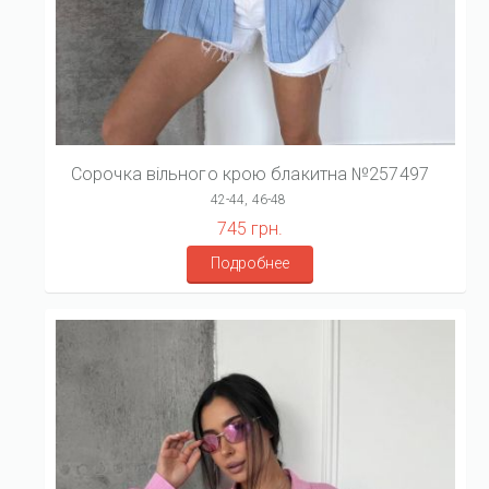
Сорочка вільного крою блакитна №257497
42-44, 46-48
745 грн.
Подробнее