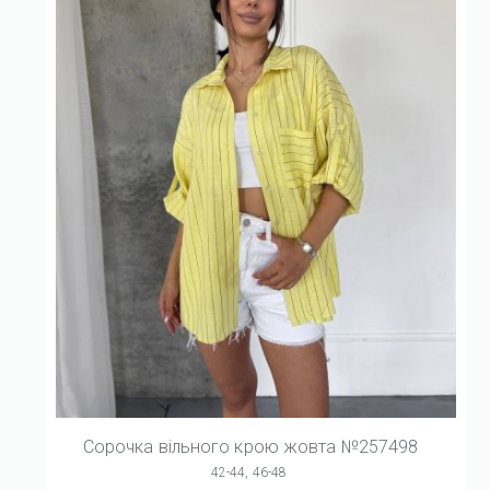
Сорочка вільного крою жовта №257498
42-44, 46-48