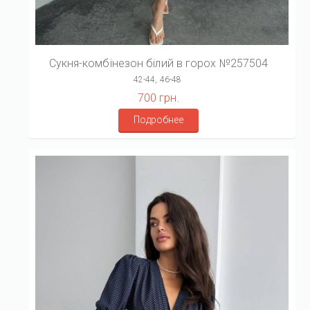
Сукня-комбінезон білий в горох №257504
42-44, 46-48
700 грн.
Подробнее