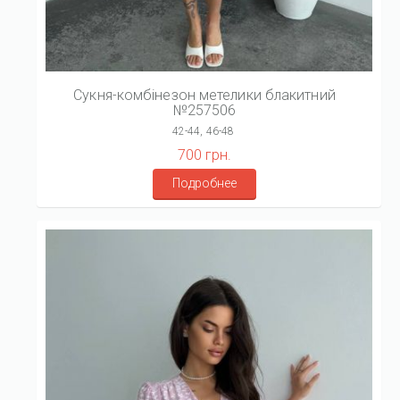
Сукня-комбінезон метелики блакитний
№257506
42-44, 46-48
700 грн.
Подробнее