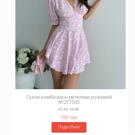
Сукня-комбінезон метелики рожевий
№257505
42-44, 46-48
700 грн.
Подробнее