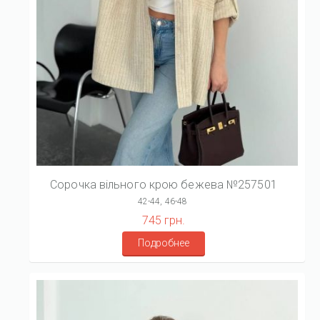
Сорочка вільного крою бежева №257501
42-44, 46-48
745 грн.
Подробнее