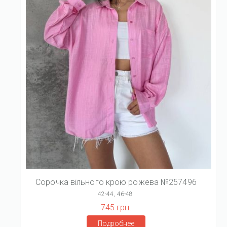
Сорочка вільного крою рожева №257496
42-44, 46-48
745 грн.
Подробнее