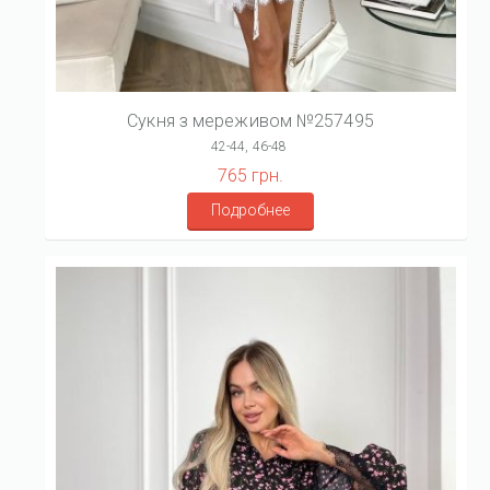
Сукня з мереживом №257495
42-44, 46-48
765 грн.
Подробнее