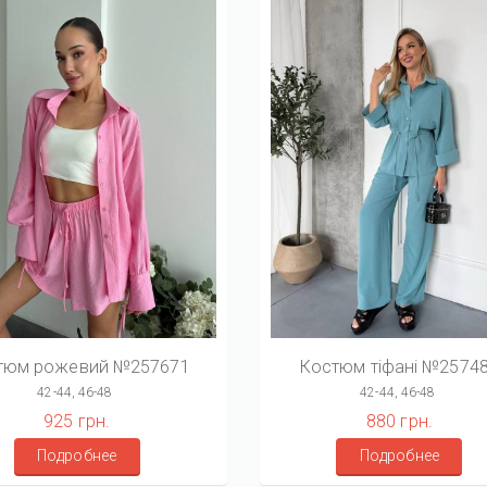
тюм рожевий №257671
Костюм тіфані №2574
42-44, 46-48
42-44, 46-48
925 грн.
880 грн.
Подробнее
Подробнее