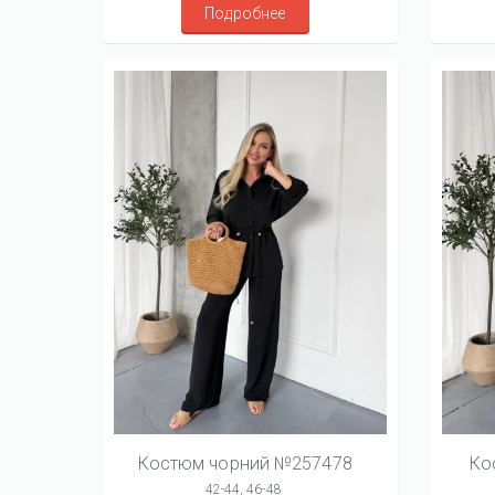
Подробнее
Костюм чорний №257478
Ко
42-44, 46-48