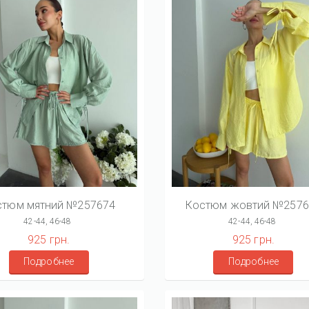
стюм мятний №257674
Костюм жовтий №2576
42-44, 46-48
42-44, 46-48
925 грн.
925 грн.
Подробнее
Подробнее