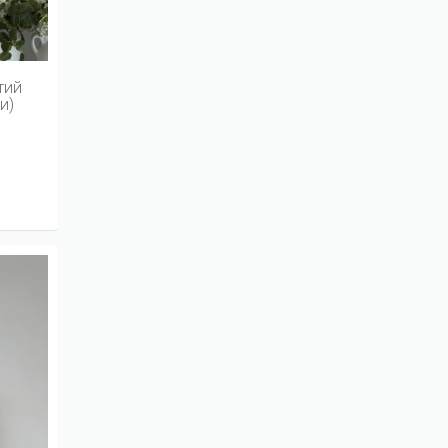
тий
и)