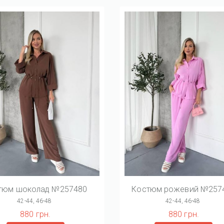
тюм шоколад №257480
Костюм рожевий №257
42-44, 46-48
42-44, 46-48
880 грн.
880 грн.