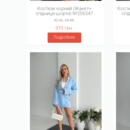
Костюм чорний (Жакет+
Кост
спідниця-шорти) №256547
спі
42-44, 46-48
970 грн.
Подробнее