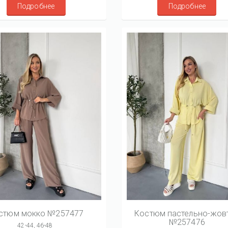
Подробнее
Подробнее
стюм мокко №257477
Костюм пастельно-жов
№257476
42-44, 46-48