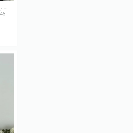
ет+
545