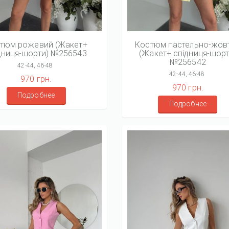
тюм рожевий (Жакет+
Костюм пастельно-жов
дниця-шорти) №256543
(Жакет+ спідниця-шорт
№256542
42-44, 46-48
42-44, 46-48
970 грн.
970 грн.
Подробнее
Подробнее