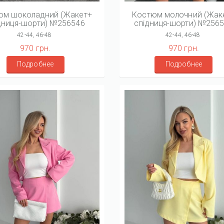
юм шоколадний (Жакет+
Костюм молочний (Жак
дниця-шорти) №256546
спідниця-шорти) №256
42-44, 46-48
42-44, 46-48
970 грн.
970 грн.
Подробнее
Подробнее