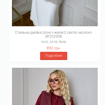
Стильна двійка (лонг+жилет) світло молоко
№255958
50-52, 54-56, 58-60
890 грн.
Подробнее