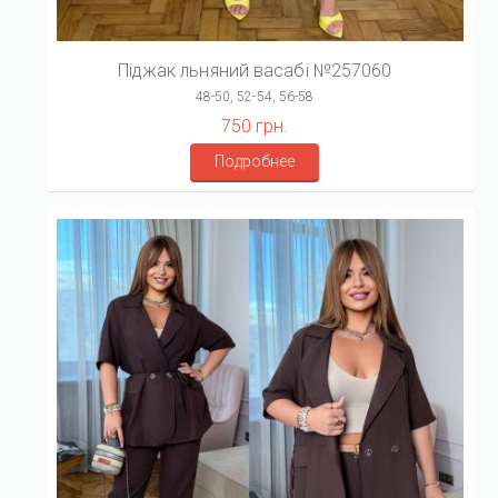
Піджак льняний васабі №257060
48-50, 52-54, 56-58
750 грн.
Подробнее