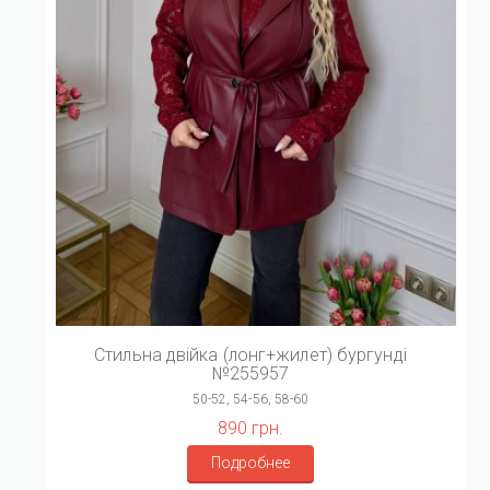
Стильна двійка (лонг+жилет) бургунді
№255957
50-52, 54-56, 58-60
890 грн.
Подробнее