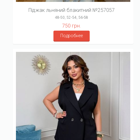
Піджак льняний блакитний №257057
48-50, 52-54, 56-58
750 грн.
Подробнее