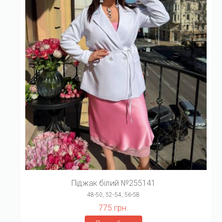
Піджак білий №255141
48-50, 52-54, 56-58
775 грн.