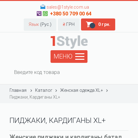
sales@1style.com.ua
+380 50 709 00 64
Язык
(Рус.)
₴
ГРН
0 грн.
МЕНЮ
Главная
Каталог
Женская одежда XL+
Пиджаки, Кардиганы XL+
ПИДЖАКИ, КАРДИГАНЫ XL+
Женские пиджаки и кардиганы батал