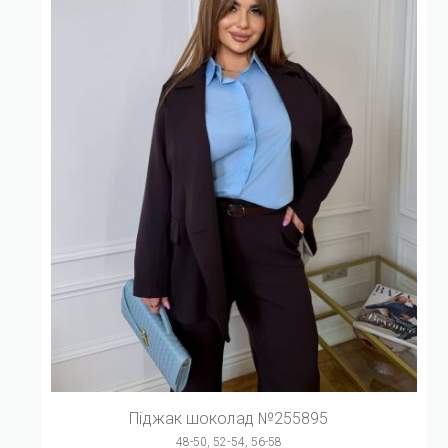
Піджак шоколад №255895
48-50, 52-54, 56-58