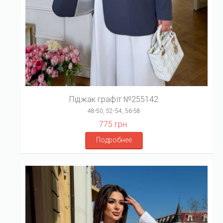
Піджак графіт №255142
48-50, 52-54, 56-58
775 грн.
Подробнее