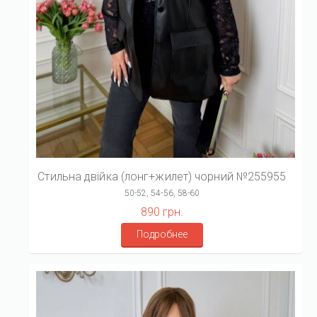
Стильна двійка (лонг+жилет) чорний №255955
50-52, 54-56, 58-60
890 грн.
Подробнее