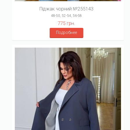
Піджак чорний №255143
48-50, 52-54, 56-58
775 грн.
Подробнее