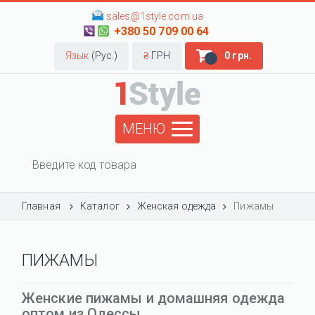
sales@1style.com.ua
+380 50 709 00 64
Язык
(Рус.)
₴
ГРН
0 грн.
МЕНЮ
Главная
Каталог
Женская одежда
Пижамы
ПИЖАМЫ
Женские пижамы и домашняя одежда
оптом из Одессы