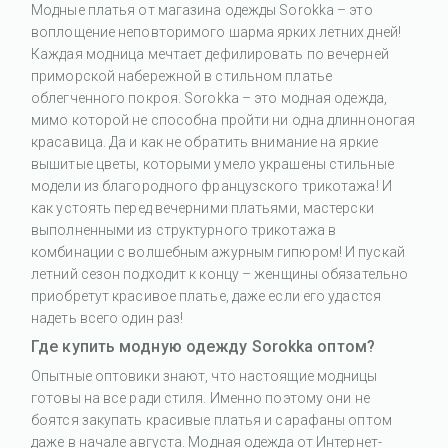
Модные платья от магазина одежды Sorokka – это
воплощение неповторимого шарма ярких летних дней!
Каждая модница мечтает дефилировать по вечерней
приморской набережной в стильном платье
облегченного покроя. Sorokka – это модная одежда,
мимо которой не способна пройти ни одна длинноногая
красавица. Да и как не обратить внимание на яркие
вышитые цветы, которыми умело украшены стильные
модели из благородного французского трикотажа! И
как устоять перед вечерними платьями, мастерски
выполненными из структурного трикотажа в
комбинации с волшебным ажурным гипюром! И пускай
летний сезон подходит к концу – женщины обязательно
приобретут красивое платье, даже если его удастся
надеть всего один раз!
Где купить модную одежду Sorokka оптом?
Опытные оптовики знают, что настоящие модницы
готовы на все ради стиля. Именно поэтому они не
боятся закупать красивые платья и сарафаны оптом
даже в начале августа. Модная одежда от Интернет-